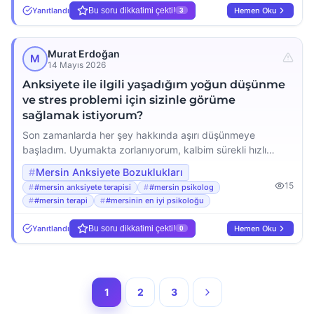
destek arayan herkese Murat Bilim ismini öneriyorum,
Yanıtlandı
Bu soru dikkatimi çekti!
Hemen Oku
3
buradan da yazmak istedim.
Murat Erdoğan
M
14 Mayıs 2026
Anksiyete ile ilgili yaşadığım yoğun düşünme
ve stres problemi için sizinle görüme
sağlamak istiyorum?
Son zamanlarda her şey hakkında aşırı düşünmeye
başladım. Uyumakta zorlanıyorum, kalbim sürekli hızlı
atıyor ve en basit kararları bile vermekte güçlük çekiyorum.
Mersin Anksiyete Bozuklukları
İş yerinde odaklanamıyor, sürekli bir felaket senaryosu
15
#mersin anksiyete terapisi
#mersin psikolog
kuruyorum. Bu yoğun düşünme ve stres beni çok yordu,
#mersin terapi
#mersinin en iyi psikoloğu
artık başa çıkamıyorum. Acaba bu bir anksiyete bozukluğu
mu ve bu durumdan kurtulmak için ne yapmalıyım?
Yanıtlandı
Bu soru dikkatimi çekti!
Hemen Oku
0
Yardımınıza […]
1
2
3