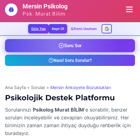
İçeriğe
Mersin Psikolog
geç
Psk. Murat Bilim
Giriş Yap
Kayıt Ol
Şifremi Unuttum
Soru Sor
Nasıl Soru Sorulur?
Ana Sayfa
»
Sorular
»
Mersin Anksiyete Bozuklukları
Psikolojik Destek Platformu
Sorularınızı
Psikolog Murat BİLİM
'e sorabilir, benzer
soruları inceleyebilir ve cevapları okuyabilirsiniz. Her
birimizin zaman zaman ihtiyaç duyduğu rehberlik için
buradayız.