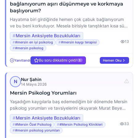
bağlanıyorum aşırı düşünmeye ve korkmaya
başlıyorum?
Hayatıma biri girdiğinde hemen çok çabuk bağlanıyorum
ve bu beni korkutuyor. Mesela birisiyle tanıştıktan kısa süre
sonra sürekli onu düşünmeye başlıyorum, acaba beni
Mersin Anksiyete Bozuklukları
seviyor mu, beni terk eder mi diye aşırı düşüncelere
13
#mersin en iyi psikolog
#mersin kaygı terapisi
dalıyorum. Bu durum o kadar yoğun ki hem heyecan hem
#mersin psikolog
de panik yaşıyorum, sanki kötü bir şey olacakmış gibi
hissediyorum. Geçmişte yaşadığım hayal […]
Yanıtlandı
Bu soru dikkatimi çekti!
Hemen Oku
1
Nur Şahin
N
14 Mayıs 2026
Mersin Psikolog Yorumları
Yaşadığım kaygılarla baş edemediğim bir dönemde Mersin
psikolog yorumları ve tavsiyelerini okuyarak Murat Beye
ulaştım. İlk seanstan itibaren kurduğumuz güven sayesinde
Mersin Anksiyete Bozuklukları
kendimi çok rahat hissettim. Psikolog Murat Bilim ile
33
#Mersin Özel Psikolog
#Mersin Psikolog Klinikleri
donanımı ve samimiyeti sayesinde hayat kalitemin arttığını
#mersin psikolog yorumları
söyleyebilirim. Mezitli ve Yenişehir civarında nitelikli bir