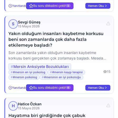
gerektiği bilmiyorum araştırmalarım sonucu sizi […]
Yanıtlandı
Bu soru dikkatimi çekti!
Hemen Oku
1
Sevgi Güneş
S
15 Mayıs 2026
Yakın olduğum insanları kaybetme korkusu
beni son zamanlarda çok daha fazla
etkilemeye başladı?
Son zamanlarda yakın olduğum insanları kaybetme
korkusu beni gerçekten çok zorlamaya başladı. Mesela
annem ya da en yakın arkadaşım bir yere gittiğinde sürekli
Mersin Anksiyete Bozuklukları
başlarına kötü bir şey geleceğini düşünüyorum ve içimde
15
#mersin en iyi psikolog
#mersin kaygı terapisi
tarif edemediğim bir panik başlıyor. Bu düşünceler o kadar
#mersin psikolog
#mersinin en iyi psikoloğu
yoğun ki günlük hayatımı etkiliyor ders çalışamıyor
sevdiklerimle bile tam anlamıyla vakit geçiremiyorum.
Yanıtlandı
Bu soru dikkatimi çekti!
Hemen Oku
0
Bazen onları […]
Hatice Özkan
H
15 Mayıs 2026
Hayatıma biri girdiğinde çok çabuk