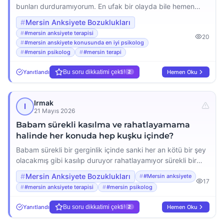
bunları durduramıyorum. En ufak bir olayda bile hemen
felaketleştiriyorum mesela sevdiğim birine bir şey olacak
Mersin Anksiyete Bozuklukları
diye ödüm kopuyor geceleri uyuyamıyorum çünkü zihnim
#mersin anksiyete terapisi
20
durmadan ya şöyle olursa, ya böyle olursa diye çalışıyor.
#mersin anskiyete konusunda en iyi psikolog
Bu kaygılardan kurtulmak için ne yapabilirim gerçekten çok
#mersin psikolog
#mersin terapi
yoruldum ve çaresiz hissediyorum lütfen yardım eder
misiniz?
Yanıtlandı
Bu soru dikkatimi çekti!
Hemen Oku
2
Irmak
I
21 Mayıs 2026
Babam sürekli kasılma ve rahatlayamama
halinde her konuda hep kuşku içinde?
Babam sürekli bir gerginlik içinde sanki her an kötü bir şey
olacakmış gibi kasılıp duruyor rahatlayamıyor sürekli bir
huzursuzluk hali var. En basit konularda bile aşırı kuşkucu
Mersin Anksiyete Bozuklukları
#Mersin anksiyete
davranıyor herkese ve her şeye güveni kalmadı. Bu durum
17
#mersin anksiyete terapisi
#mersin psikolog
onu çok yoruyor ben de onun bu halini gördükçe
üzülüyorum. Acaba bu konuda destek alabilir miyiz ne
Yanıtlandı
Bu soru dikkatimi çekti!
Hemen Oku
2
yapmalıyım ona […]