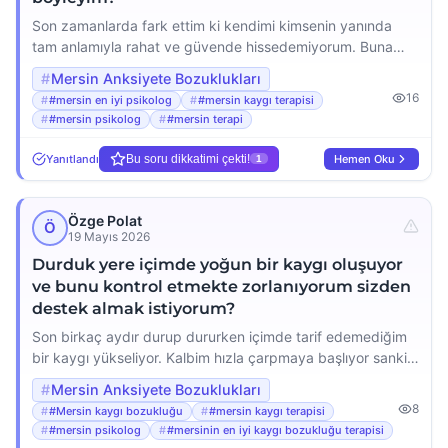
Son zamanlarda fark ettim ki kendimi kimsenin yanında
tam anlamıyla rahat ve güvende hissedemiyorum. Buna
ailem bile dahil. Annemle konuşurken bile içimde bir
Mersin Anksiyete Bozuklukları
tedirginlik oluyor sanki her an bir şey ters gidecekmiş gibi
16
#mersin en iyi psikolog
#mersin kaygı terapisi
hissediyorum. Arkadaşlarımla vakit geçirirken sürekli
#mersin psikolog
#mersin terapi
tetikteyim ne söyleyeceğimi nasıl davranacağımı
düşünüyorum. Bu durum beni çok yoruyor ve
Yanıtlandı
Bu soru dikkatimi çekti!
Hemen Oku
1
yalnızlaştırıyor. Neden böyleyim bu hislerden […]
Özge Polat
Ö
19 Mayıs 2026
Durduk yere içimde yoğun bir kaygı oluşuyor
ve bunu kontrol etmekte zorlanıyorum sizden
destek almak istiyorum?
Son birkaç aydır durup dururken içimde tarif edemediğim
bir kaygı yükseliyor. Kalbim hızla çarpmaya başlıyor sanki
kötü bir şey olacakmış gibi hissediyorum ama bunun için
Mersin Anksiyete Bozuklukları
hiçbir neden yok. Bu hissi kontrol etmekte çok
8
#Mersin kaygı bozukluğu
#mersin kaygı terapisi
zorlanıyorum ve günlük hayatımı etkilemeye başladı. Acaba
#mersin psikolog
#mersinin en iyi kaygı bozukluğu terapisi
bu normal mi, yoksa bir sorun mu yaşıyorum? Ne yapmam