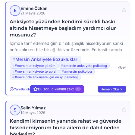
Emine Özkan
E
21 Mayıs 2026
Anksiyete yüzünden kendimi sürekli baskı
altında hissetmeye başladım yardımcı olur
musunuz?
İçimde tarif edemediğim bir sıkışmışlık hissediyorum sanki
nefes alırken bile bir ağırlık var üzerimde. En basit kararları
verirken bile panik oluyorum sanki yanlış bir şey yaparsam
Mersin Anksiyete Bozuklukları
her şey mahvolacakmış gibi geliyor her yerde sürekli bir
#mersin anksiyete çözüm
#mersin anksiyete psikolog
15
baskı altında olduğumu düşünüyorum ama kimse bana
#mersin anksiyete terapisi
#mersin psikolog
doğrudan bir şey söylemiyor gece uyuyamıyorum çünkü
#mersinde anksiyete için en iyi psikolog
zihnim durmadan aynı düşünceleri döndürüyor. Bu […]
Yanıtlandı
Bu soru dikkatimi çekti!
Hemen Oku
1
Selin Yılmaz
S
19 Mayıs 2026
Kendimi kimsenin yanında rahat ve güvende
hissedemiyorum buna ailem de dahil neden
böyleyim?