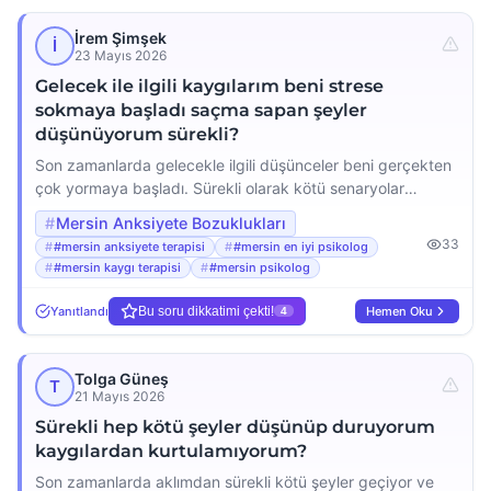
İrem Şimşek
İ
23 Mayıs 2026
Gelecek ile ilgili kaygılarım beni strese
sokmaya başladı saçma sapan şeyler
düşünüyorum sürekli?
Son zamanlarda gelecekle ilgili düşünceler beni gerçekten
çok yormaya başladı. Sürekli olarak kötü senaryolar
kuruyorum başıma gelebilecek en saçma şeyleri bile
Mersin Anksiyete Bozuklukları
düşünüp kendimi strese sokuyorum. Mesela iş
33
#mersin anksiyete terapisi
#mersin en iyi psikolog
bulamayacağım sevdiklerime bir şey olacak ya da hiçbir
#mersin kaygı terapisi
#mersin psikolog
şeyin üstesinden gelemeyeceğim gibi düşünceler zihnimde
dolanıp duruyor. Bu kadar abartılı ve mantıksız şeyler
Yanıtlandı
Bu soru dikkatimi çekti!
Hemen Oku
4
düşündüğüm için kendime kızıyorum ama durduramıyorum.
[…]
Tolga Güneş
T
21 Mayıs 2026
Sürekli hep kötü şeyler düşünüp duruyorum
kaygılardan kurtulamıyorum?
Son zamanlarda aklımdan sürekli kötü şeyler geçiyor ve