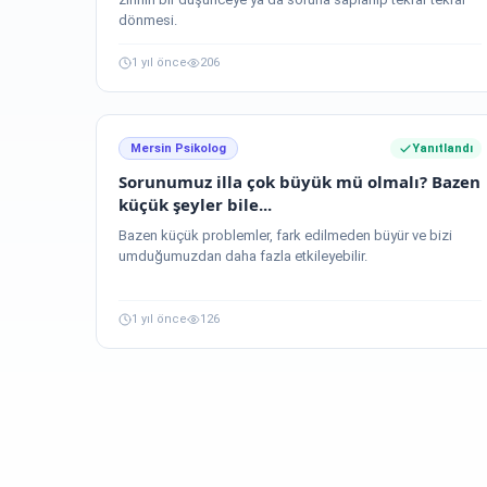
dönmesi.
1 yıl önce
206
Mersin Psikolog
Yanıtlandı
Sorunumuz illa çok büyük mü olmalı? Bazen
küçük şeyler bile...
Bazen küçük problemler, fark edilmeden büyür ve bizi
umduğumuzdan daha fazla etkileyebilir.
1 yıl önce
126