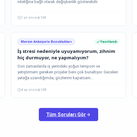
niteliğine bağlı olarak değişkenlik gösterebilir.
1 yıl önce
168
Mersin Anksiyete Bozuklukları
Yanıtlandı
İş stresi nedeniyle uyuyamıyorum, zihnim
hiç durmuyor, ne yapmalıyım?
Son zamanlarda iş yerindeki yoğun tempom ve
yetiştirmem gereken projeler beni çok bunaltıyor. Geceleri
yatağa uzandığımda, gözlerimi kapatsam...
4 ay önce
108
Tüm Soruları Gör