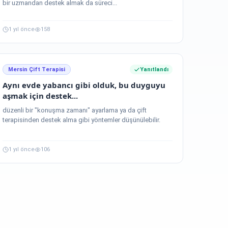
bir uzmandan destek almak da süreci...
1 yıl önce
158
Mersin Çift Terapisi
Yanıtlandı
Aynı evde yabancı gibi olduk, bu duyguyu
aşmak için destek...
düzenli bir "konuşma zamanı" ayarlama ya da çift
terapisinden destek alma gibi yöntemler düşünülebilir.
1 yıl önce
106