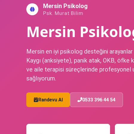
İçeriğe
Mersin Psikolog
geç
Psk. Murat Bilim
Mersin Psikolo
Mersin en iyi psikolog desteğini arayanlar 
Kaygı (anksiyete), panik atak, OKB, öfke k
ve aile terapisi süreçlerinde profesyone
sağlıyorum.
Randevu Al
0533 396 44 54