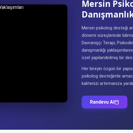
Mersin Psiko
Danışmanlık
Mersin psikolog desteği aray
dönemi süreçlerinde bilims
Davranışçı Terapi, Psikodi
danışmanlığı yaklaşımların
özel yapılandırılmış bir d
Her bireyin özgün bir yapıs
psikolog desteğimle amacı
kalitenizi artırmanıza yard
Randevu Al