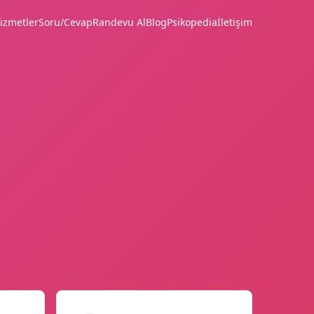
izmetler
Soru/Cevap
Randevu Al
Blog
Psikopedia
İletişim