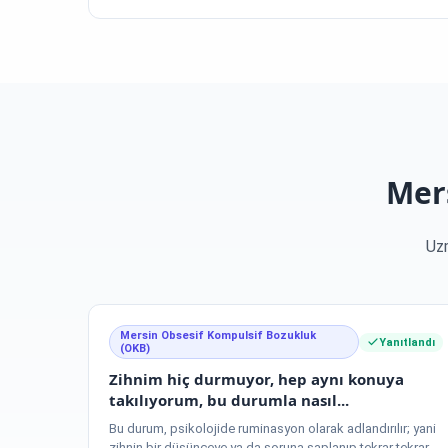
Mers
Uzm
Mersin Obsesif Kompulsif Bozukluk
Yanıtlandı
(OKB)
Zihnim hiç durmuyor, hep aynı konuya
takılıyorum, bu durumla nasıl...
Bu durum, psikolojide ruminasyon olarak adlandırılır; yani
zihnin bir düşünceye ya da soruna saplanıp tekrar tekrar