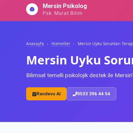
İçeriğe
Mersin Psikolog
geç
Psk. Murat Bilim
Anasayfa
›
Hizmetler
›
Mersin Uyku Sorunları Terapi
Mersin Uyku Sorun
Bilimsel temelli psikolojik destek ile Mers
Randevu Al
0533 396 44 54