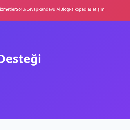
izmetler
Soru/Cevap
Randevu Al
Blog
Psikopedia
İletişim
 Desteği