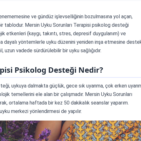
nlenememesine ve gündüz işlevselliğinin bozulmasına yol açan,
r tablodur. Mersin Uyku Sorunları Terapisi psikolog desteği
jik etkenleri (kaygı, takıntı, stres, depresif duygulanım) ve
kanıta dayalı yöntemlerle uyku düzenini yeniden inşa etmesine deste
, uzun vadede sürdürülebilir bir uyku sağlığıdır.
isi Psikolog Desteği Nedir?
esteği, uykuya dalmakta güçlük, gece sık uyanma, çok erken uyan
olojik temellerini ele alan bir çalışmadır. Mersin Uyku Sorunları
rak, ortalama haftada bir kez 50 dakikalık seanslar yaparım.
uyku merkezi yönlendirmesi de yapılır.