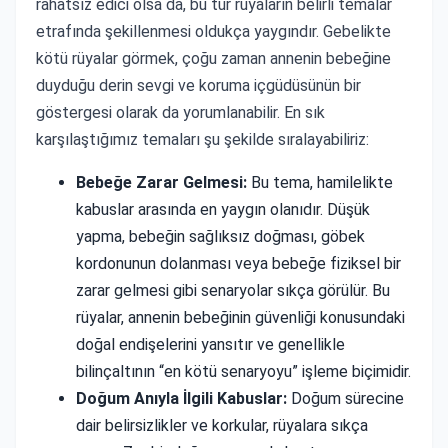
rahatsız edici olsa da, bu tür rüyaların belirli temalar
etrafında şekillenmesi oldukça yaygındır. Gebelikte
kötü rüyalar görmek, çoğu zaman annenin bebeğine
duyduğu derin sevgi ve koruma içgüdüsünün bir
göstergesi olarak da yorumlanabilir. En sık
karşılaştığımız temaları şu şekilde sıralayabiliriz:
Bebeğe Zarar Gelmesi:
Bu tema, hamilelikte
kabuslar arasında en yaygın olanıdır. Düşük
yapma, bebeğin sağlıksız doğması, göbek
kordonunun dolanması veya bebeğe fiziksel bir
zarar gelmesi gibi senaryolar sıkça görülür. Bu
rüyalar, annenin bebeğinin güvenliği konusundaki
doğal endişelerini yansıtır ve genellikle
bilinçaltının “en kötü senaryoyu” işleme biçimidir.
Doğum Anıyla İlgili Kabuslar:
Doğum sürecine
dair belirsizlikler ve korkular, rüyalara sıkça