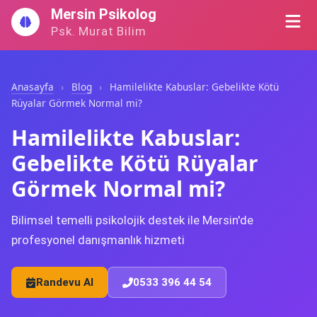
İçeriğe
Mersin Psikolog
geç
Psk. Murat Bilim
Anasayfa
›
Blog
›
Hamilelikte Kabuslar: Gebelikte Kötü
Rüyalar Görmek Normal mi?
Hamilelikte Kabuslar:
Gebelikte Kötü Rüyalar
Görmek Normal mi?
Bilimsel temelli psikolojik destek ile Mersin'de
profesyonel danışmanlık hizmeti
Randevu Al
0533 396 44 54