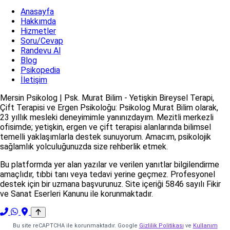
Anasayfa
Hakkımda
Hizmetler
Soru/Cevap
Randevu Al
Blog
Psikopedia
İletişim
Mersin Psikolog | Psk. Murat Bilim - Yetişkin Bireysel Terapi,
Çift Terapisi ve Ergen Psikoloğu: Psikolog Murat Bilim olarak,
23 yıllık mesleki deneyimimle yanınızdayım. Mezitli merkezli
ofisimde; yetişkin, ergen ve çift terapisi alanlarında bilimsel
temelli yaklaşımlarla destek sunuyorum. Amacım, psikolojik
sağlamlık yolculuğunuzda size rehberlik etmek.
Bu platformda yer alan yazılar ve verilen yanıtlar bilgilendirme
amaçlıdır, tıbbi tanı veya tedavi yerine geçmez. Profesyonel
destek için bir uzmana başvurunuz. Site içeriği 5846 sayılı Fikir
ve Sanat Eserleri Kanunu ile korunmaktadır.
Bu site reCAPTCHA ile korunmaktadır. Google
Gizlilik Politikası
ve
Kullanım