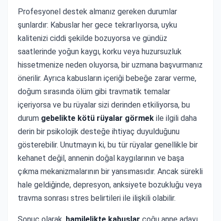
Profesyonel destek almanız gereken durumlar
şunlardır: Kabuslar her gece tekrarlıyorsa, uyku
kalitenizi ciddi şekilde bozuyorsa ve gündüz
saatlerinde yoğun kaygı, korku veya huzursuzluk
hissetmenize neden oluyorsa, bir uzmana başvurmanız
önerilir. Ayrıca kabusların içeriği bebeğe zarar verme,
doğum sırasında ölüm gibi travmatik temalar
içeriyorsa ve bu rüyalar sizi derinden etkiliyorsa, bu
durum
gebelikte kötü rüyalar görmek
ile ilgili daha
derin bir psikolojik desteğe ihtiyaç duyulduğunu
gösterebilir. Unutmayın ki, bu tür rüyalar genellikle bir
kehanet değil, annenin doğal kaygılarının ve başa
çıkma mekanizmalarının bir yansımasıdır. Ancak sürekli
hale geldiğinde, depresyon, anksiyete bozukluğu veya
travma sonrası stres belirtileri ile ilişkili olabilir.
Sonuç olarak,
hamilelikte kabuslar
çoğu anne adayı