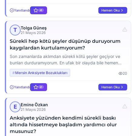
bulamayacağım sevdiklerime bir şey olacak ya da hiçbir
Yanıtlandı
Hemen Oku
4
şeyin üstesinden gelemeyeceğim gibi düşünceler zihnimde
dolanıp duruyor. Bu kadar abartılı ve mantıksız şeyler
düşündüğüm için kendime kızıyorum ama durduramıyorum.
Tolga Güneş
T
[…]
21 Mayıs 2026
Sürekli hep kötü şeyler düşünüp duruyorum
kaygılardan kurtulamıyorum?
Son zamanlarda aklımdan sürekli kötü şeyler geçiyor ve
bunları durduramıyorum. En ufak bir olayda bile hemen
felaketleştiriyorum mesela sevdiğim birine bir şey olacak
Mersin Anksiyete Bozuklukları
20
diye ödüm kopuyor geceleri uyuyamıyorum çünkü zihnim
durmadan ya şöyle olursa, ya böyle olursa diye çalışıyor.
Yanıtlandı
Hemen Oku
2
Bu kaygılardan kurtulmak için ne yapabilirim gerçekten çok
yoruldum ve çaresiz hissediyorum lütfen yardım eder
misiniz?
Emine Özkan
E
21 Mayıs 2026
Anksiyete yüzünden kendimi sürekli baskı
altında hissetmeye başladım yardımcı olur
musunuz?