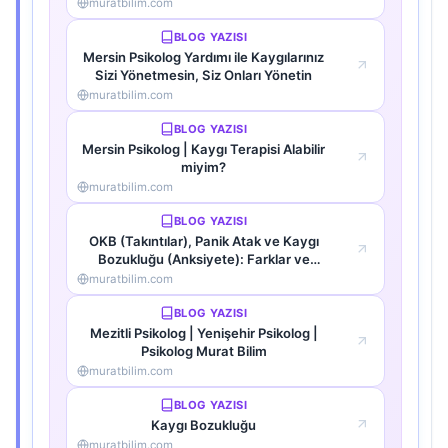
muratbilim.com
BLOG YAZISI
Mersin Psikolog Yardımı ile Kaygılarınız
Sizi Yönetmesin, Siz Onları Yönetin
muratbilim.com
BLOG YAZISI
Mersin Psikolog | Kaygı Terapisi Alabilir
miyim?
muratbilim.com
BLOG YAZISI
OKB (Takıntılar), Panik Atak ve Kaygı
Bozukluğu (Anksiyete): Farklar ve
Benzerlikler
muratbilim.com
BLOG YAZISI
Mezitli Psikolog | Yenişehir Psikolog |
Psikolog Murat Bilim
muratbilim.com
BLOG YAZISI
Kaygı Bozukluğu
muratbilim.com