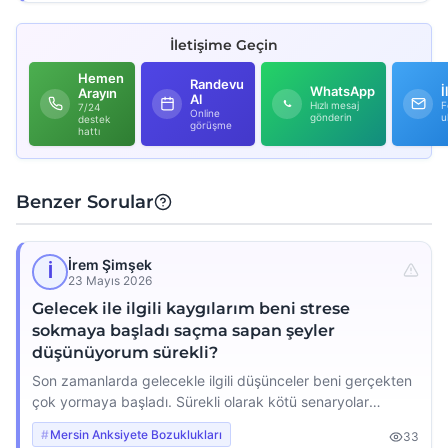
İletişime Geçin
Hemen
Randevu
WhatsApp
İ
Arayın
Al
Hızlı mesaj
F
7/24
Online
gönderin
u
destek
görüşme
hattı
Benzer Sorular
İrem Şimşek
İ
23 Mayıs 2026
Gelecek ile ilgili kaygılarım beni strese
sokmaya başladı saçma sapan şeyler
düşünüyorum sürekli?
Son zamanlarda gelecekle ilgili düşünceler beni gerçekten
çok yormaya başladı. Sürekli olarak kötü senaryolar
kuruyorum başıma gelebilecek en saçma şeyleri bile
Mersin Anksiyete Bozuklukları
33
düşünüp kendimi strese sokuyorum. Mesela iş