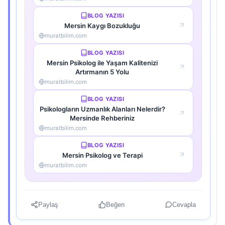
BLOG YAZISI
Mersin Kaygı Bozukluğu
muratbilim.com
BLOG YAZISI
Mersin Psikolog ile Yaşam Kalitenizi
Artırmanın 5 Yolu
muratbilim.com
BLOG YAZISI
Psikologların Uzmanlık Alanları Nelerdir?
Mersinde Rehberiniz
muratbilim.com
BLOG YAZISI
Mersin Psikolog ve Terapi
muratbilim.com
Paylaş
Beğen
Cevapla