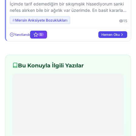
İçimde tarif edemediğim bir sıkışmışlık hissediyorum sanki
nefes alırken bile bir ağırlık var üzerimde. En basit kararları
verirken bile panik oluyorum sanki yanlış bir şey yaparsam
Mersin Anksiyete Bozuklukları
15
her şey mahvolacakmış gibi geliyor her yerde sürekli bir
baskı altında olduğumu düşünüyorum ama kimse bana
Yanıtlandı
Hemen Oku
1
doğrudan bir şey söylemiyor gece uyuyamıyorum çünkü
zihnim durmadan aynı düşünceleri döndürüyor. Bu […]
Bu Konuyla İlgili Yazılar