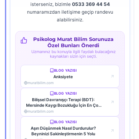
isterseniz, bizimle
0533 369 44 54
numaramızdan iletişime geçip randevu
alabilirsiniz.
Psikolog Murat Bilim Sorunuza
Özel Bunları Önerdi
Uzmanınız bu konuyla ilgili faydalı bulacağınız
kaynakları sizin için seçti.
BLOG YAZISI
Anksiyete
muratbilim.com
BLOG YAZISI
Bilişsel Davranışçı Terapi (BDT):
Mersinde Kaygı Bozukluğu İçin En Çok
Tercih Edilen Yöntem
muratbilim.com
BLOG YAZISI
Aşırı Düşünmek Nasıl Durdurulur?
Beyninizi Sakinleştirmenin 5 Yolu