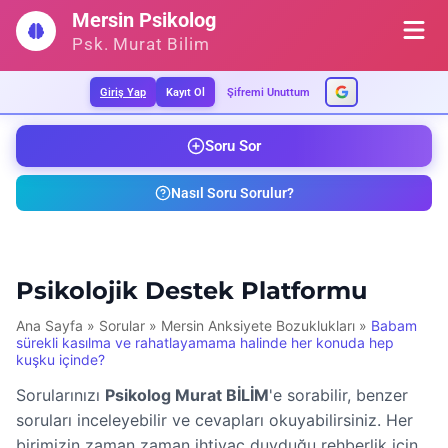
İçeriğe
Mersin Psikolog
geç
Psk. Murat Bilim
Giriş Yap
Kayıt Ol
Şifremi Unuttum
Soru Sor
Nasıl Soru Sorulur?
Psikolojik Destek Platformu
Ana Sayfa
»
Sorular
»
Mersin Anksiyete Bozuklukları
»
Babam
sürekli kasılma ve rahatlayamama halinde her konuda hep
kuşku içinde?
Sorularınızı
Psikolog Murat BİLİM
'e sorabilir, benzer
soruları inceleyebilir ve cevapları okuyabilirsiniz. Her
birimizin zaman zaman ihtiyaç duyduğu rehberlik için