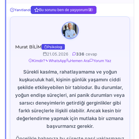
Yanıtlandı
Bu sorunu ben de yaşıyorum
2
Murat BİLİM
Psikolog
21.05.2026
.
336
cevap
Kimdir?
WhatsApp
Hemen Ara
Yorum Yaz
Sürekli kasılma, rahatlayamama ve yoğun
kuşkuculuk hali, kişinin günlük yaşamını ciddi
şekilde etkileyebilen bir tablodur. Bu durumlar,
yoğun endişe süreçleri, ani panik durumları veya
sarsıcı deneyimlerin getirdiği gerginlikler gibi
farklı süreçlerle ilişkili olabilir. Ancak kesin bir
değerlendirme yapmak için mutlaka bir uzmana
başvurmanız gerekir.
Öncelikle babanıza bu süreçte nasıl yaklaşmanız