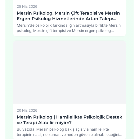
25 Nis 2026
Mersin Psikolog, Mersin Çift Terapisi ve Mersin
Ergen Psikolog Hizmetlerinde Artan Talep:
Psikolojide Yeni Dönem
Mersin'de psikolojik farkındalığın artmasıyla birlikte Mersin
psikolog, Mersin çift terapisi ve Mersin ergen psikolog
hizmetlerine…
20 Nis 2026
Mersin Psikolog | Hamilelikte Psikolojik Destek
ve Terapi Alabilir miyim?
Bu yazıda, Mersin psikolog bakış açısıyla hamilelikte
terapinin nasıl, ne zaman ve neden güvenle alınabileceğini,