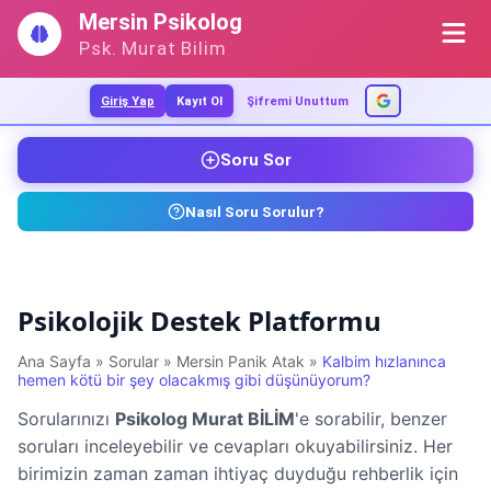
İçeriğe
Mersin Psikolog
geç
Psk. Murat Bilim
Giriş Yap
Kayıt Ol
Şifremi Unuttum
Soru Sor
Nasıl Soru Sorulur?
Psikolojik Destek Platformu
Ana Sayfa
»
Sorular
»
Mersin Panik Atak
»
Kalbim hızlanınca
hemen kötü bir şey olacakmış gibi düşünüyorum?
Sorularınızı
Psikolog Murat BİLİM
'e sorabilir, benzer
soruları inceleyebilir ve cevapları okuyabilirsiniz. Her
birimizin zaman zaman ihtiyaç duyduğu rehberlik için