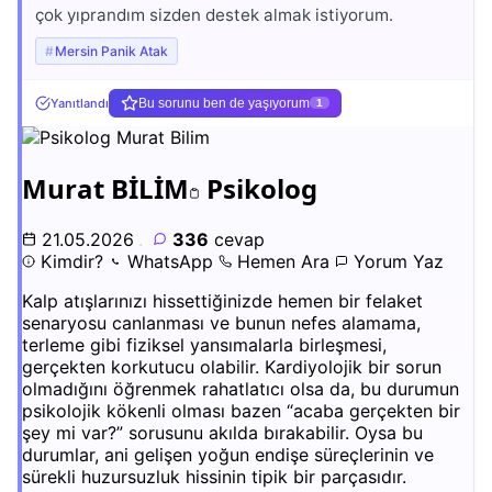
çok yıprandım sizden destek almak istiyorum.
Mersin Panik Atak
Yanıtlandı
Bu sorunu ben de yaşıyorum
1
Murat BİLİM
Psikolog
21.05.2026
.
336
cevap
Kimdir?
WhatsApp
Hemen Ara
Yorum Yaz
Kalp atışlarınızı hissettiğinizde hemen bir felaket
senaryosu canlanması ve bunun nefes alamama,
terleme gibi fiziksel yansımalarla birleşmesi,
gerçekten korkutucu olabilir. Kardiyolojik bir sorun
olmadığını öğrenmek rahatlatıcı olsa da, bu durumun
psikolojik kökenli olması bazen “acaba gerçekten bir
şey mi var?” sorusunu akılda bırakabilir. Oysa bu
durumlar, ani gelişen yoğun endişe süreçlerinin ve
sürekli huzursuzluk hissinin tipik bir parçasıdır.