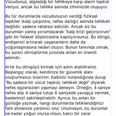
Vücudunuz, algıladığı bir tehlikeye karşı alarm tepkisi
veriyor, ancak bu tehlike aslında zihninizde oluşuyor.
Bu tür durumlarda vücudunuzun verdiği fiziksel
tepkiler (kalp çarpıntısı, nefes darlığı) aslında tehlikeli
değildir; sadece rahatsız edicidir. Ancak siz bu
durumları yanlış yorumlayarak “kalp krizi geçiriyorum”
gibi bir felaket düşüncesine kapılıyorsunuz. Bu döngü,
endişenizi artırarak yaşananların daha da
yoğunlaşmasına neden oluyor. Bunun farkında olmak,
bu süreci dönüştürme yolunda atılan en önemli
adımdır.
Artık bu döngüyü kırmak için adım atabilirsiniz.
Başlangıç olarak, kendinize bir güvenlik alanı
oluşturmanızı öneririm. Kalbiniz hızlandığında durup
“Bu sadece bir vücut tepkisi, tehlikeli değil” diyerek
nefes egzersizleri yapmayı deneyin. Örneğin, 4 saniye
nefes alıp 4 saniye tutup 6 saniyede yavaşça vermek,
bedeninizi sakinleştirebilir. Ayrıca, bu anları bir
günlüğe yazmak, hangi durumlarda tetiklendiğinizi
fark etmenize yardımcı olur. Unutmayın, bu durumlar
ne kadar yoğun olursa olsun, kalıcı bir zarar