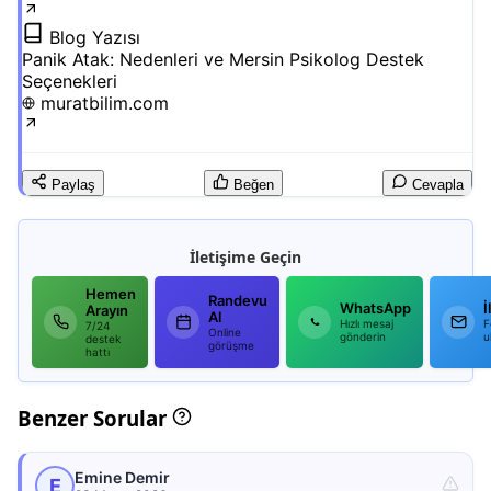
Blog Yazısı
Panik Atak: Nedenleri ve Mersin Psikolog Destek
Seçenekleri
muratbilim.com
Paylaş
Beğen
Cevapla
İletişime Geçin
Hemen
Randevu
WhatsApp
İ
Arayın
Al
Hızlı mesaj
F
7/24
Online
gönderin
u
destek
görüşme
hattı
Benzer Sorular
Emine Demir
E