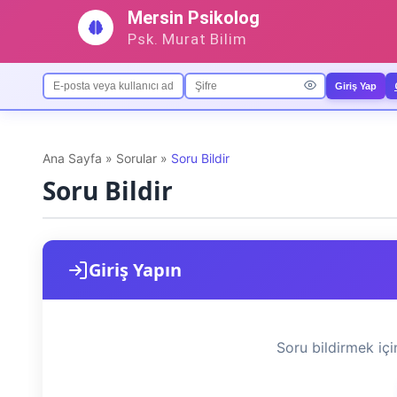
İçeriğe
Mersin Psikolog
geç
Psk. Murat Bilim
Giriş Yap
Ana Sayfa
»
Sorular
»
Soru Bildir
Soru Bildir
Giriş Yapın
Soru bildirmek iç