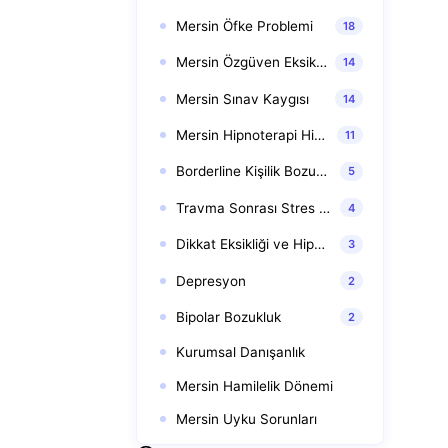
Mersin Öfke Problemi
18
Mersin Özgüven Eksikliği Terapisi
14
Mersin Sınav Kaygısı
14
Mersin Hipnoterapi Hipnoz
11
Borderline Kişilik Bozukluğu
5
Travma Sonrası Stres Bozukluğu (TSSB)
4
Dikkat Eksikliği ve Hiperaktivite Bozukluğu (DEHB)
3
Depresyon
2
Bipolar Bozukluk
2
Kurumsal Danışanlık
Mersin Hamilelik Dönemi
Mersin Uyku Sorunları