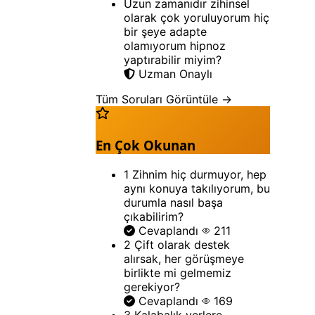
Uzun zamanıdır zihinsel
olarak çok yoruluyorum hiç
bir şeye adapte
olamıyorum hipnoz
yaptırabilir miyim?
Uzman Onaylı
Tüm Soruları Görüntüle →
En Çok Okunan
1
Zihnim hiç durmuyor, hep
aynı konuya takılıyorum, bu
durumla nasıl başa
çıkabilirim?
Cevaplandı
211
2
Çift olarak destek
alırsak, her görüşmeye
birlikte mi gelmemiz
gerekiyor?
Cevaplandı
169
3
Kalabalık yerlere