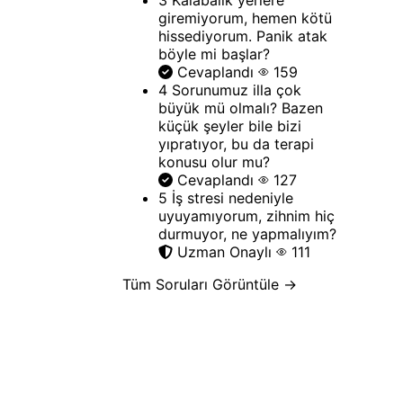
giremiyorum, hemen kötü
hissediyorum. Panik atak
böyle mi başlar?
Cevaplandı
159
4
Sorunumuz illa çok
büyük mü olmalı? Bazen
küçük şeyler bile bizi
yıpratıyor, bu da terapi
konusu olur mu?
Cevaplandı
127
5
İş stresi nedeniyle
uyuyamıyorum, zihnim hiç
durmuyor, ne yapmalıyım?
Uzman Onaylı
111
Tüm Soruları Görüntüle →