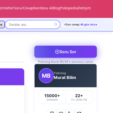
izmetler
Soru/Cevap
Randevu Al
Blog
Psikopedia
İletişim
aç
Son cevap:
46 gün önce
Soru Sor
Psikolog Murat BİLİM'e sorunuzu sorun
Psikolog
MB
Murat Bilim
15000+
22+
DANIŞAN
YIL DENEYIM