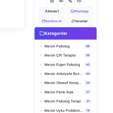
Kimdir?
WhatsApp
Randevu Al
Yorumlar
Kategoriler
Mersin Psikolog
88
Mersin Çift Terapisi
59
Mersin Ergen Psikolog
45
Mersin Anksiyete Bozuklukları
44
Mersin Obsesif Kompulsif Bozukluk (OKB)
34
Mersin Panik Atak
27
Mersin Psikolog Terapi
21
Mersin Uyku Problemi Terapisi
19