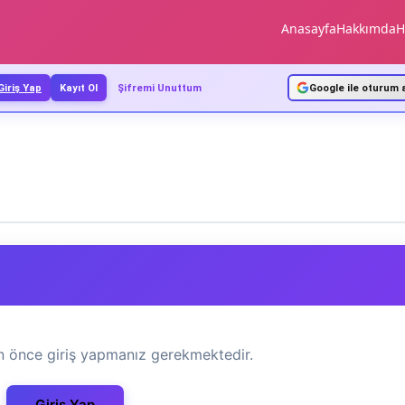
Anasayfa
Hakkımda
H
Giriş Yap
Kayıt Ol
Şifremi Unuttum
Google ile oturum 
in önce giriş yapmanız gerekmektedir.
Giriş Yap