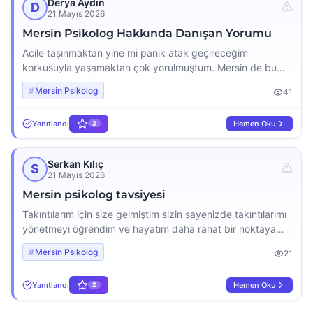
Derya Aydın
D
21 Mayıs 2026
Mersin Psikolog Hakkında Danışan Yorumu
Acile taşınmaktan yine mi panik atak geçireceğim
korkusuyla yaşamaktan çok yorulmuştum. Mersin de bu
konularda tecrübeli bir uzman ararken tavsiyeler üzerine
Mersin Psikolog
41
Murat Bilim bey ile yollarımız kesişti. İyi ki gitmişim Murat
bey o kriz anlarında aslında güvende olduğumu o kadar
Yanıtlandı
Hemen Oku
3
profesyonel ve samimi bir dille fark ettirdi ki, zamanla o
korktuğum ataklar hayatımdan çıkıp gitti. […]
Serkan Kılıç
S
21 Mayıs 2026
Mersin psikolog tavsiyesi
Takıntılarım için size gelmiştim sizin sayenizde takıntılarımı
yönetmeyi öğrendim ve hayatım daha rahat bir noktaya
geldi. Düşüncelerimi kontrol edebilmeyi, duygularımı
Mersin Psikolog
21
yönetmeyi öğrendim. Hocam iyi ki sizi tanıdım sizin
sayenizde artık takıntılarla yaşamıyorum.
Yanıtlandı
Hemen Oku
2