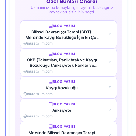
Özel Bunları Önerdi
Uzmanınız bu konuyla ilgili faydalı bulacağınız
kaynakları sizin için seçti.
BLOG YAZISI
Bilişsel Davranışçı Terapi (BDT):
Mersinde Kaygı Bozukluğu İçin En Çok
Tercih Edilen Yöntem
muratbilim.com
BLOG YAZISI
OKB (Takıntılar), Panik Atak ve Kaygı
Bozukluğu (Anksiyete): Farklar ve
Benzerlikler
muratbilim.com
BLOG YAZISI
Kaygı Bozukluğu
muratbilim.com
BLOG YAZISI
Anksiyete
muratbilim.com
BLOG YAZISI
Mersinde Bilişsel Davranışçı Terapi