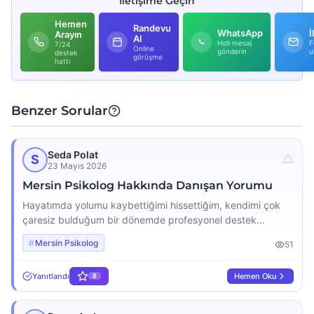
İletişime Geçin
Hemen
Randevu
WhatsApp
İ
Arayın
Al
Hızlı mesaj
F
7/24
Online
gönderin
u
destek
görüşme
hattı
Benzer Sorular
Seda Polat
S
23 Mayıs 2026
Mersin Psikolog Hakkında Danışan Yorumu
Hayatımda yolumu kaybettiğimi hissettiğim, kendimi çok
çaresiz bulduğum bir dönemde profesyonel destek
aramaya başladım. Mersin psikolog araştırmalarım
Mersin Psikolog
51
sonucunda Murat Bilim Bey ile yollarımız kesişti. Abartısız
söylüyorum; işini bu kadar severek yapan, danışanına bu
Yanıtlandı
Hemen Oku
8
kadar değer veren ve alanında bu denli tecrübeli bir uzman
daha yoktur, benim gözümde Mersin’deki en iyi psikolog
kendisidir. Murat Bey’in o […]