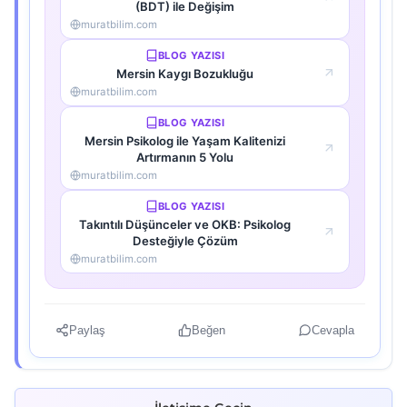
(BDT) ile Değişim
muratbilim.com
BLOG YAZISI
Mersin Kaygı Bozukluğu
muratbilim.com
BLOG YAZISI
Mersin Psikolog ile Yaşam Kalitenizi
Artırmanın 5 Yolu
muratbilim.com
BLOG YAZISI
Takıntılı Düşünceler ve OKB: Psikolog
Desteğiyle Çözüm
muratbilim.com
Paylaş
Beğen
Cevapla