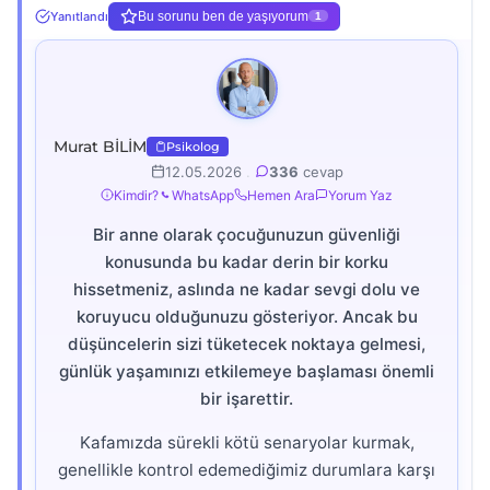
Yanıtlandı
Bu sorunu ben de yaşıyorum
1
Murat BİLİM
Psikolog
12.05.2026
.
336
cevap
Kimdir?
WhatsApp
Hemen Ara
Yorum Yaz
Bir anne olarak çocuğunuzun güvenliği
konusunda bu kadar derin bir korku
hissetmeniz, aslında ne kadar sevgi dolu ve
koruyucu olduğunuzu gösteriyor. Ancak bu
düşüncelerin sizi tüketecek noktaya gelmesi,
günlük yaşamınızı etkilemeye başlaması önemli
bir işarettir.
Kafamızda sürekli kötü senaryolar kurmak,
genellikle kontrol edemediğimiz durumlara karşı