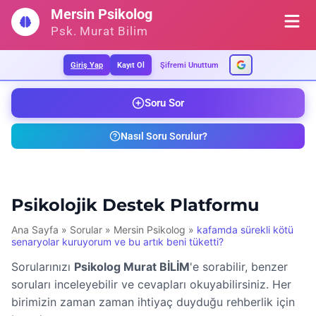
İçeriğe
Mersin Psikolog
geç
Psk. Murat Bilim
Giriş Yap
Kayıt Ol
Şifremi Unuttum
Soru Sor
Nasıl Soru Sorulur?
Psikolojik Destek Platformu
Ana Sayfa
»
Sorular
»
Mersin Psikolog
»
kafamda sürekli kötü
senaryolar kuruyorum ve bu artık beni tüketti?
Sorularınızı
Psikolog Murat BİLİM
'e sorabilir, benzer
soruları inceleyebilir ve cevapları okuyabilirsiniz. Her
birimizin zaman zaman ihtiyaç duyduğu rehberlik için