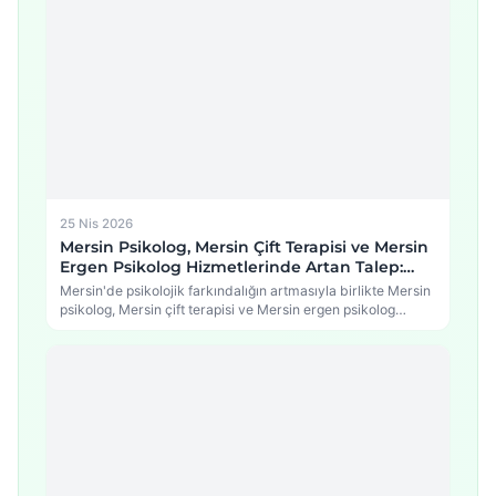
25 Nis 2026
Mersin Psikolog, Mersin Çift Terapisi ve Mersin
Ergen Psikolog Hizmetlerinde Artan Talep:
Psikolojide Yeni Dönem
Mersin'de psikolojik farkındalığın artmasıyla birlikte Mersin
psikolog, Mersin çift terapisi ve Mersin ergen psikolog
hizmetlerine…