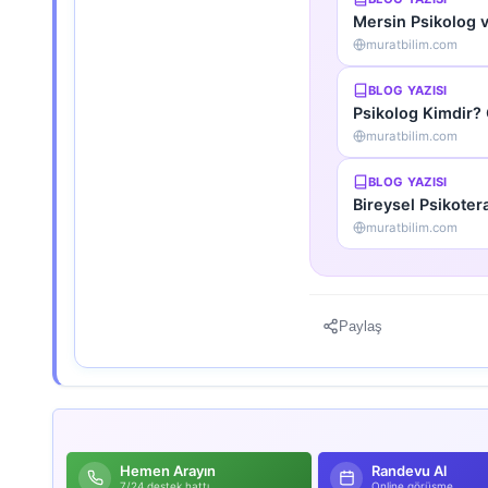
Mersin Psikolog 
muratbilim.com
BLOG YAZISI
Psikolog Kimdir? 
muratbilim.com
BLOG YAZISI
Bireysel Psikoter
muratbilim.com
Paylaş
Hemen Arayın
Randevu Al
7/24 destek hattı
Online görüşme