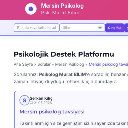
İçeriğe
Mersin Psikolog
geç
Psk. Murat Bilim
Giriş Yap
Psikolojik Destek Platformu
Ana Sayfa
»
Sorular
»
Mersin Psikolog
»
Mersin psikolog tavsi
Sorularınızı
Psikolog Murat BİLİM
'e sorabilir, benzer
zaman ihtiyaç duyduğu rehberlik için buradayız.
Serkan Kılıç
S
21.05.2026
Mersin psikolog tavsiyesi
Takıntılarım için size gelmiştim sizin sayenizde takı