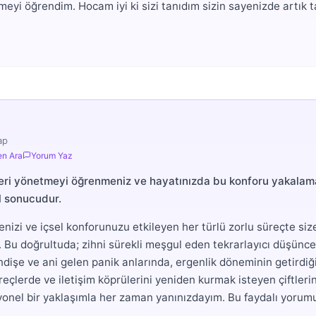
yi öğrendim. Hocam iyi ki sizi tanıdım sizin sayenizde artık ta
ap
n Ara
Yorum Yaz
leri yönetmeyi öğrenmeniz ve hayatınızda bu konforu yakalam
el sonucudur.
nizi ve içsel konforunuzu etkileyen her türlü zorlu süreçte siz
 Bu doğrultuda; zihni sürekli meşgul eden tekrarlayıcı düşünce
dişe ve ani gelen panik anlarında, ergenlik döneminin getirdiğ
eçlerde ve iletişim köprülerini yeniden kurmak isteyen çiftleri
yonel bir yaklaşımla her zaman yanınızdayım. Bu faydalı yoru