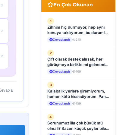
En Çok Okunan
1
Zihnim hiç durmuyor, hep aynı
konuya takılıyorum, bu durumla
nasıl başa çıkabilirim?
Cevaplandı
210
2
Çift olarak destek alırsak, her
görüşmeye birlikte mi gelmemiz
gerekiyor?
Cevaplandı
169
3
Cevapla
Kalabalık yerlere giremiyorum,
hemen kötü hissediyorum. Panik
atak böyle mi başlar?
Cevaplandı
159
4
Sorunumuz illa çok büyük mü
olmalı? Bazen küçük şeyler bile
bizi yıpratıyor, bu da terapi