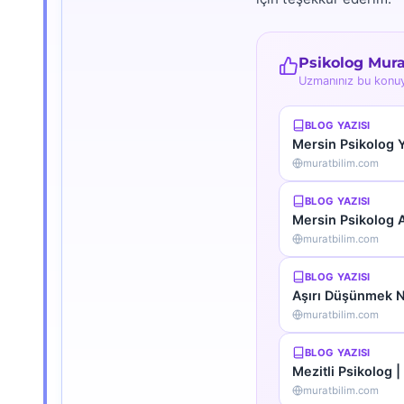
Psikolog Mura
Uzmanınız bu konuyla
BLOG YAZISI
Mersin Psikolog Y
muratbilim.com
BLOG YAZISI
Mersin Psikolog 
muratbilim.com
BLOG YAZISI
Aşırı Düşünmek Na
muratbilim.com
BLOG YAZISI
Mezitli Psikolog |
muratbilim.com