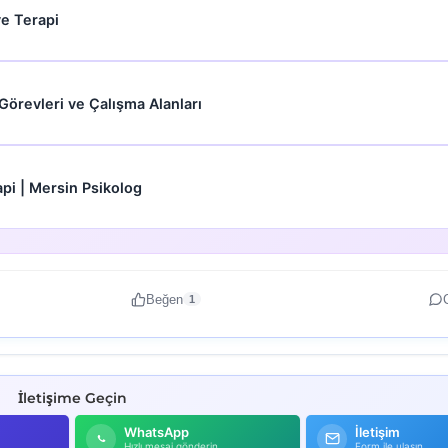
ve Terapi
Görevleri ve Çalışma Alanları
api | Mersin Psikolog
Beğen
1
İletişime Geçin
WhatsApp
İletişim
Hızlı mesaj gönderin
Form ile ulaşın