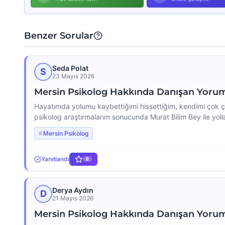
Benzer Sorular
Seda Polat
S
23 Mayıs 2026
Mersin Psikolog Hakkında Danışan Yoru
Hayatımda yolumu kaybettiğimi hissettiğim, kendimi çok
psikolog araştırmalarım sonucunda Murat Bilim Bey ile yoll
kadar değer veren ve alanında bu denli tecrübeli bir uzma
Mersin Psikolog
Bey’in o […]
Yanıtlandı
8
Derya Aydın
D
21 Mayıs 2026
Mersin Psikolog Hakkında Danışan Yoru