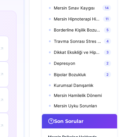
Mersin Sınav Kaygısı
14
Mersin Hipnoterapi Hipnoz
11
Borderline Kişilik Bozukluğu
5
Travma Sonrası Stres Bozukluğu (TSSB)
4
Dikkat Eksikliği ve Hiperaktivite Bozukluğu (DEHB)
3
Depresyon
2
Bipolar Bozukluk
2
Kurumsal Danışanlık
Mersin Hamilelik Dönemi
Mersin Uyku Sorunları
Son Sorular