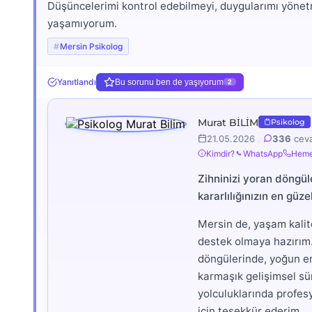
Düşüncelerimi kontrol edebilmeyi, duygularımı yönetme
yaşamıyorum.
Mersin Psikolog
Yanıtlandı
Bu sorunu ben de yaşıyorum
2
Murat BİLİM
Psikolog
21.05.2026
.
336
cev
Kimdir?
WhatsApp
Heme
Zihninizi yoran döngü
kararlılığınızın en güz
Mersin de, yaşam kalite
destek olmaya hazırım.
döngülerinde, yoğun en
karmaşık gelişimsel sür
yolculuklarında profes
için teşekkür ederim.