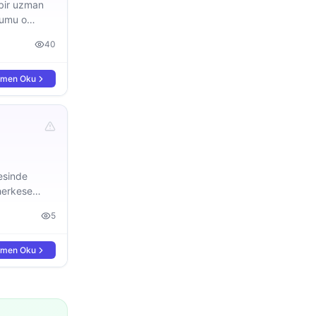
 bir uzman
ğumu o
40
men Oku
esinde
herkese
5
men Oku