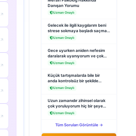
Mersin Psikolog Hakkında
Danışan Yorumu
Uzman Onaylı
Gelecek ile ilgili kaygılarım beni
strese sokmaya başladı saçma
sapan şeyler düşünüyorum
Uzman Onaylı
sürekli?
Gece uyurken aniden nefesim
daralarak uyanıyorum ve çok
korkuyorum ellerim ayaklarım
Uzman Onaylı
titriyor?
Küçük tartışmalarda bile bir
anda kontrolsüz bir şekilde
hemen bağırıyorum?
Uzman Onaylı
Uzun zamanıdır zihinsel olarak
çok yoruluyorum hiç bir şeye
adapte olamıyorum hipnoz
Uzman Onaylı
yaptırabilir miyim?
Tüm Soruları Görüntüle →