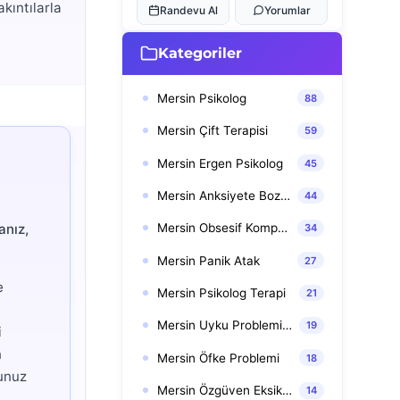
kıntılarla
Randevu Al
Yorumlar
Kategoriler
Mersin Psikolog
88
Mersin Çift Terapisi
59
Mersin Ergen Psikolog
45
Mersin Anksiyete Bozuklukları
44
anız,
Mersin Obsesif Kompulsif Bozukluk (OKB)
34
Mersin Panik Atak
27
e
Mersin Psikolog Terapi
21
Mersin Uyku Problemi Terapisi
19
i
n
Mersin Öfke Problemi
18
munuz
Mersin Özgüven Eksikliği Terapisi
14