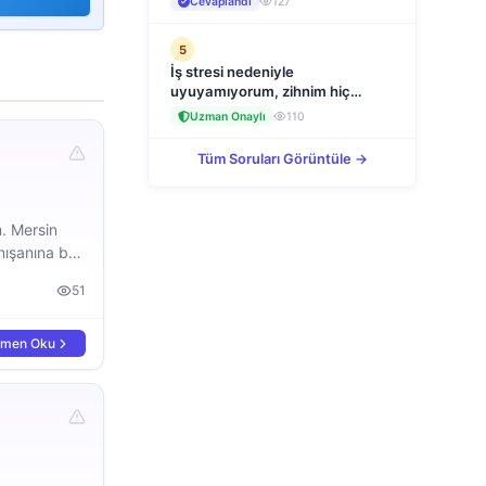
Cevaplandı
127
konusu olur mu?
5
İş stresi nedeniyle
uyuyamıyorum, zihnim hiç
durmuyor, ne yapmalıyım?
Uzman Onaylı
110
Tüm Soruları Görüntüle →
. Mersin
nışanına bu
. Murat
51
men Oku