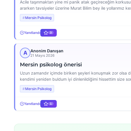
Acile taşınmaktan yine mi panik atak geçireceğim korkus
ararken tavsiyeler üzerine Murat Bilim bey ile yollarımız k
kadar profesyonel ve samimi bir dille fark ettirdi ki, zama
Mersin Psikolog
Yanıtlandı
3
Anonim Danışan
A
21 Mayıs 2026
Mersin psikolog önerisi
Uzun zamandır içimde biriken şeyleri konuşmak zor olsa da 
kendimi yeniden buldum iyi dinlenildiğimi hissettim size 
tavsiye ediyorum.
Mersin Psikolog
Yanıtlandı
1