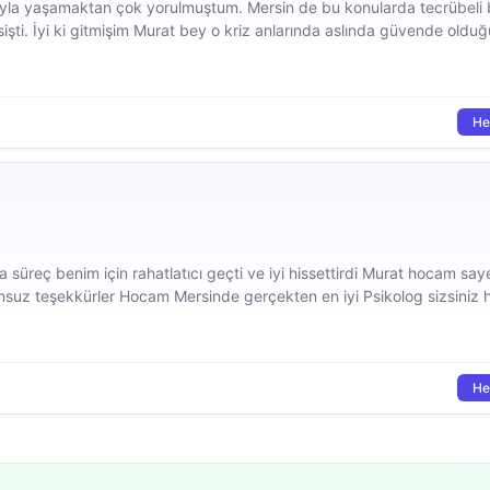
uyla yaşamaktan çok yorulmuştum. Mersin de bu konularda tecrübeli
esişti. İyi ki gitmişim Murat bey o kriz anlarında aslında güvende oldu
nla o korktuğum ataklar hayatımdan çıkıp gitti. […]
He
süreç benim için rahatlatıcı geçti ve iyi hissettirdi Murat hocam say
sonsuz teşekkürler Hocam Mersinde gerçekten en iyi Psikolog sizsiniz 
He