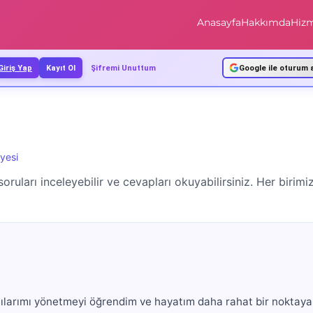
Anasayfa
Hakkımda
Hizm
Giriş Yap
Kayıt Ol
Şifremi Unuttum
Google ile oturum 
yesi
 soruları inceleyebilir ve cevapları okuyabilirsiniz. Her birim
ntılarımı yönetmeyi öğrendim ve hayatım daha rahat bir noktaya 