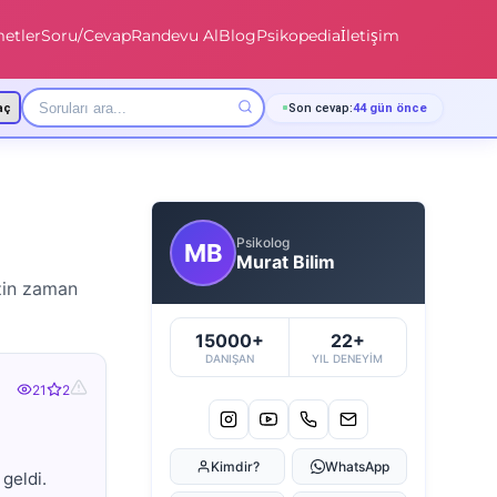
etler
Soru/Cevap
Randevu Al
Blog
Psikopedia
İletişim
aç
Son cevap:
44 gün önce
Psikolog
MB
Murat Bilim
izin zaman
15000+
22+
DANIŞAN
YIL DENEYIM
21
2
Kimdir?
WhatsApp
geldi.