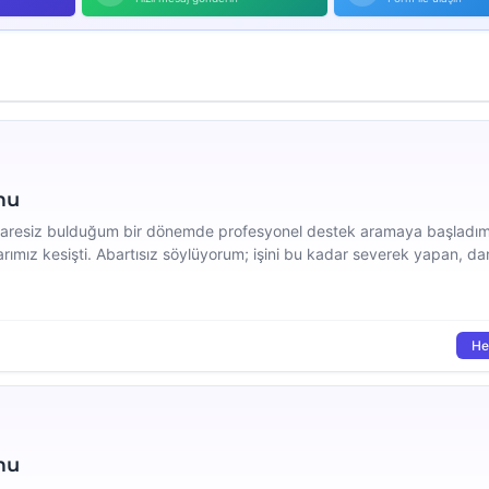
mu
 çaresiz bulduğum bir dönemde profesyonel destek aramaya başladım
arımız kesişti. Abartısız söylüyorum; işini bu kadar severek yapan, da
n daha yoktur, benim gözümde Mersin’deki en iyi psikolog kendisidir
He
mu