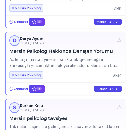
aramaya başladım. Mersin psikolog araştırmalarım
Mersin Psikolog
51
sonucunda Murat Bilim Bey ile yollarımız kesişti. Abartısız
söylüyorum; işini bu kadar severek yapan, danışanına bu
Yanıtlandı
Hemen Oku
8
kadar değer veren ve alanında bu denli tecrübeli bir uzman
daha yoktur, benim gözümde Mersin’deki en iyi psikolog
kendisidir. Murat Bey’in o […]
Derya Aydın
D
21 Mayıs 2026
Mersin Psikolog Hakkında Danışan Yorumu
Acile taşınmaktan yine mi panik atak geçireceğim
korkusuyla yaşamaktan çok yorulmuştum. Mersin de bu
konularda tecrübeli bir uzman ararken tavsiyeler üzerine
Mersin Psikolog
40
Murat Bilim bey ile yollarımız kesişti. İyi ki gitmişim Murat
bey o kriz anlarında aslında güvende olduğumu o kadar
Yanıtlandı
Hemen Oku
3
profesyonel ve samimi bir dille fark ettirdi ki, zamanla o
korktuğum ataklar hayatımdan çıkıp gitti. […]
Serkan Kılıç
S
21 Mayıs 2026
Mersin psikolog tavsiyesi
Takıntılarım için size gelmiştim sizin sayenizde takıntılarımı