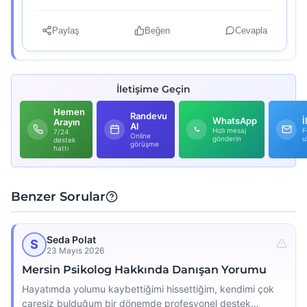
Paylaş
Beğen
Cevapla
İletişime Geçin
Hemen
Randevu
WhatsApp
İ
Arayın
Al
Hızlı mesaj
F
7/24
Online
gönderin
u
destek
görüşme
hattı
Benzer Sorular
Seda Polat
S
23 Mayıs 2026
Mersin Psikolog Hakkında Danışan Yorumu
Hayatımda yolumu kaybettiğimi hissettiğim, kendimi çok
çaresiz bulduğum bir dönemde profesyonel destek