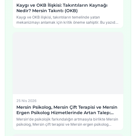
Kaygı ve OKB İlişkisi: Takıntıların Kaynağı
Nedir? Mersin Takıntı (OKB)
Kaygı ve OKB ilişkisi, takıntıların temelinde yatan
mekanizmayı anlamak için kritik öneme sahiptir. Bu yazıda,
…
25 Nis 2026
Mersin Psikolog, Mersin Çift Terapisi ve Mersin
Ergen Psikolog Hizmetlerinde Artan Talep:
Psikolojide Yeni Dönem
Mersin'de psikolojik farkındalığın artmasıyla birlikte Mersin
psikolog, Mersin çift terapisi ve Mersin ergen psikolog
hizmetlerine…