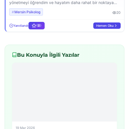
yönetmeyi öğrendim ve hayatım daha rahat bir noktaya
geldi. Düşüncelerimi kontrol edebilmeyi, duygularımı
Mersin Psikolog
20
yönetmeyi öğrendim. Hocam iyi ki sizi tanıdım sizin
sayenizde artık takıntılarla yaşamıyorum.
Yanıtlandı
Hemen Oku
2
Bu Konuyla İlgili Yazılar
19 Mar 2026