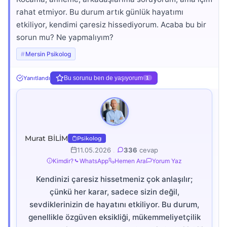
rahat etmiyor. Bu durum artık günlük hayatımı
etkiliyor, kendimi çaresiz hissediyorum. Acaba bu bir
sorun mu? Ne yapmalıyım?
Mersin Psikolog
Yanıtlandı
Bu sorunu ben de yaşıyorum
1
Murat BİLİM
Psikolog
11.05.2026
.
336
cevap
Kimdir?
WhatsApp
Hemen Ara
Yorum Yaz
Kendinizi çaresiz hissetmeniz çok anlaşılır;
çünkü her karar, sadece sizin değil,
sevdiklerinizin de hayatını etkiliyor. Bu durum,
genellikle özgüven eksikliği, mükemmeliyetçilik