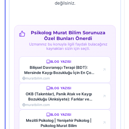
değilsiniz.
Psikolog Murat Bilim Sorunuza
Özel Bunları Önerdi
Uzmanınız bu konuyla ilgili faydalı bulacağınız
kaynakları sizin için seçti.
BLOG YAZISI
Bilişsel Davranışçı Terapi (BDT):
Mersinde Kaygı Bozukluğu İçin En Çok
Tercih Edilen Yöntem
muratbilim.com
BLOG YAZISI
OKB (Takıntılar), Panik Atak ve Kaygı
Bozukluğu (Anksiyete): Farklar ve
Benzerlikler
muratbilim.com
BLOG YAZISI
Mezitli Psikolog | Yenişehir Psikolog |
Psikolog Murat Bilim