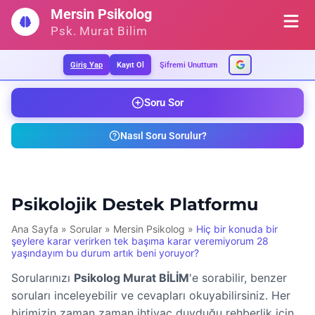
İçeriğe
Mersin Psikolog
geç
Psk. Murat Bilim
Giriş Yap
Kayıt Ol
Şifremi Unuttum
Soru Sor
Nasıl Soru Sorulur?
Psikolojik Destek Platformu
Ana Sayfa
»
Sorular
»
Mersin Psikolog
»
Hiç bir konuda bir
şeylere karar verirken tek başıma karar veremiyorum 28
yaşındayım bu durum artık beni yoruyor?
Sorularınızı
Psikolog Murat BİLİM
'e sorabilir, benzer
soruları inceleyebilir ve cevapları okuyabilirsiniz. Her
birimizin zaman zaman ihtiyaç duyduğu rehberlik için