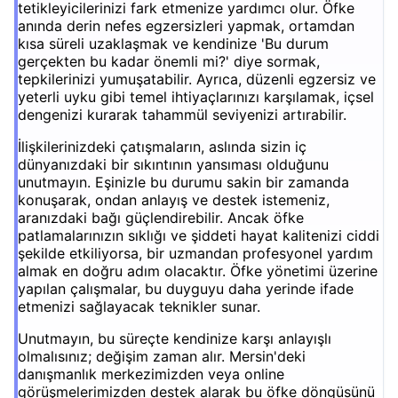
tetikleyicilerinizi fark etmenize yardımcı olur. Öfke
anında derin nefes egzersizleri yapmak, ortamdan
kısa süreli uzaklaşmak ve kendinize 'Bu durum
gerçekten bu kadar önemli mi?' diye sormak,
tepkilerinizi yumuşatabilir. Ayrıca, düzenli egzersiz ve
yeterli uyku gibi temel ihtiyaçlarınızı karşılamak, içsel
dengenizi kurarak tahammül seviyenizi artırabilir.
İlişkilerinizdeki çatışmaların, aslında sizin iç
dünyanızdaki bir sıkıntının yansıması olduğunu
unutmayın. Eşinizle bu durumu sakin bir zamanda
konuşarak, ondan anlayış ve destek istemeniz,
aranızdaki bağı güçlendirebilir. Ancak öfke
patlamalarınızın sıklığı ve şiddeti hayat kalitenizi ciddi
şekilde etkiliyorsa, bir uzmandan profesyonel yardım
almak en doğru adım olacaktır. Öfke yönetimi üzerine
yapılan çalışmalar, bu duyguyu daha yerinde ifade
etmenizi sağlayacak teknikler sunar.
Unutmayın, bu süreçte kendinize karşı anlayışlı
olmalısınız; değişim zaman alır. Mersin'deki
danışmanlık merkezimizden veya online
görüşmelerimizden destek alarak bu öfke döngüsünü