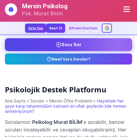
İçeriğe
Mersin Psikolog
geç
Psk. Murat Bilim
Giriş Yap
Kayıt Ol
Şifremi Unuttum
Soru Sor
Nasıl Soru Sorulur?
Psikolojik Destek Platformu
Ana Sayfa
»
Sorular
»
Mersin Öfke Problemi
»
Hayattaki her
şeye karşı tahammülüm kalmadı en ufak şeylerde bile hemen
sinirleniyorum?
Sorularınızı
Psikolog Murat BİLİM
'e sorabilir, benzer
soruları inceleyebilir ve cevapları okuyabilirsiniz. Her