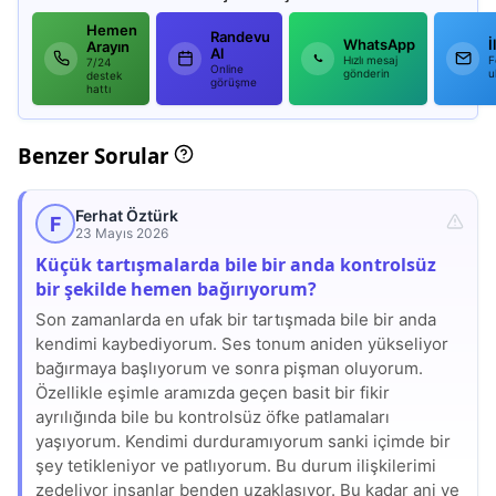
Hemen
Randevu
WhatsApp
İ
Arayın
Al
Hızlı mesaj
F
7/24
Online
gönderin
u
destek
görüşme
hattı
Benzer Sorular
Ferhat Öztürk
F
23 Mayıs 2026
Küçük tartışmalarda bile bir anda kontrolsüz
bir şekilde hemen bağırıyorum?
Son zamanlarda en ufak bir tartışmada bile bir anda
kendimi kaybediyorum. Ses tonum aniden yükseliyor
bağırmaya başlıyorum ve sonra pişman oluyorum.
Özellikle eşimle aramızda geçen basit bir fikir
ayrılığında bile bu kontrolsüz öfke patlamaları
yaşıyorum. Kendimi durduramıyorum sanki içimde bir
şey tetikleniyor ve patlıyorum. Bu durum ilişkilerimi
zedeliyor insanlar benden uzaklaşıyor. Bu kadar ani ve