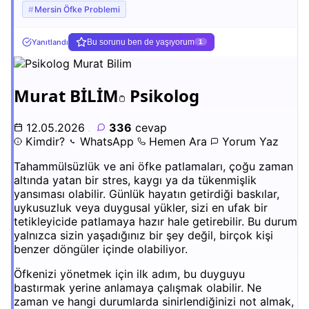
Mersin Öfke Problemi
Yanıtlandı
Bu sorunu ben de yaşıyorum
1
Murat BİLİM
Psikolog
12.05.2026
.
336
cevap
Kimdir?
WhatsApp
Hemen Ara
Yorum Yaz
Tahammülsüzlük ve ani öfke patlamaları, çoğu zaman
altında yatan bir stres, kaygı ya da tükenmişlik
yansıması olabilir. Günlük hayatın getirdiği baskılar,
uykusuzluk veya duygusal yükler, sizi en ufak bir
tetikleyicide patlamaya hazır hale getirebilir. Bu durum
yalnızca sizin yaşadığınız bir şey değil, birçok kişi
benzer döngüler içinde olabiliyor.
Öfkenizi yönetmek için ilk adım, bu duyguyu
bastırmak yerine anlamaya çalışmak olabilir. Ne
zaman ve hangi durumlarda sinirlendiğinizi not almak,