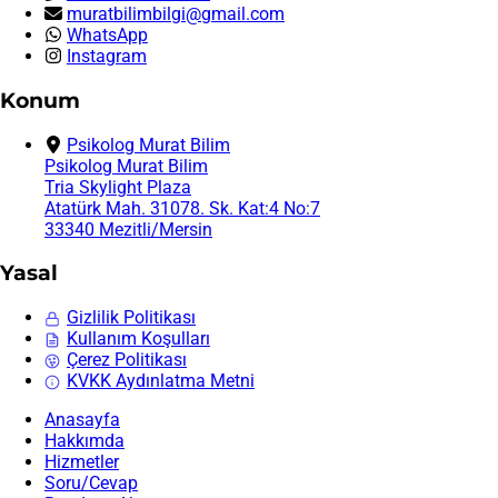
muratbilimbilgi@gmail.com
WhatsApp
Instagram
Konum
Psikolog Murat Bilim
Psikolog Murat Bilim
Tria Skylight Plaza
Atatürk Mah. 31078. Sk. Kat:4 No:7
33340 Mezitli/Mersin
Yasal
Gizlilik Politikası
Kullanım Koşulları
Çerez Politikası
KVKK Aydınlatma Metni
Anasayfa
Hakkımda
Hizmetler
Soru/Cevap