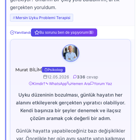
gerçekten yoruldum.
Mersin Uyku Problemi Terapisi
Yanıtlandı
Bu sorunu ben de yaşıyorum
1
Murat BİLİM
Psikolog
12.05.2026
.
336
cevap
Kimdir?
WhatsApp
Hemen Ara
Yorum Yaz
Uyku düzeninin bozulması, günlük hayatın her
alanını etkileyerek gerçekten yıpratıcı olabiliyor.
Kendi başınıza bir şeyler denemek ve ilaçsız
çözüm aramak çok değerli bir adım.
Günlük hayatta yapabileceğiniz bazı değişiklikler
var. Öncelikle her gün aynı saatte yatıp kalkmayı