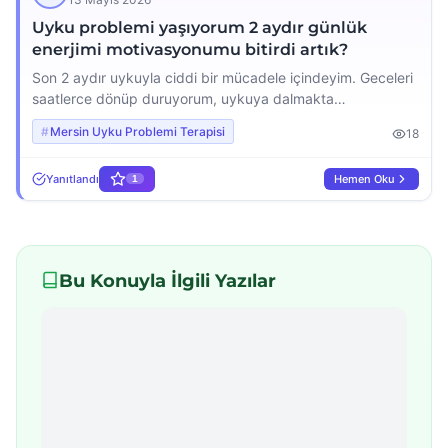
Uyku problemi yaşıyorum 2 aydır günlük
enerjimi motivasyonumu bitirdi artık?
Son 2 aydır uykuyla ciddi bir mücadele içindeyim. Geceleri
saatlerce dönüp duruyorum, uykuya dalmakta
zorlanıyorum ya da gece sık sık uyanıyorum. Sabahları
Mersin Uyku Problemi Terapisi
18
yataktan kalkmak o kadar zor geliyor ki, güne başlama
motivasyonumu tamamen kaybettim. Gün içinde sürekli
Yanıtlandı
Hemen Oku
1
yorgun hissediyorum, en basit işleri bile yapacak enerjim
kalmıyor. Bu durum iş hayatımı, sosyal ilişkilerimi ve genel
ruh […]
Bu Konuyla İlgili Yazılar