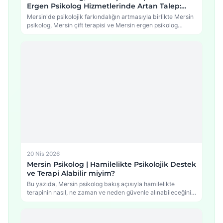
Ergen Psikolog Hizmetlerinde Artan Talep:
Psikolojide Yeni Dönem
Mersin'de psikolojik farkındalığın artmasıyla birlikte Mersin
psikolog, Mersin çift terapisi ve Mersin ergen psikolog
hizmetlerine…
20 Nis 2026
Mersin Psikolog | Hamilelikte Psikolojik Destek
ve Terapi Alabilir miyim?
Bu yazıda, Mersin psikolog bakış açısıyla hamilelikte
terapinin nasıl, ne zaman ve neden güvenle alınabileceğini,
…