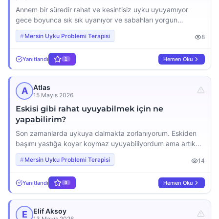
Annem bir süredir rahat ve kesintisiz uyku uyuyamıyor
gece boyunca sık sık uyanıyor ve sabahları yorgun
kalkıyor. Bu durum onu hem fiziksel hem de zihinsel olarak
Mersin Uyku Problemi Terapisi
8
çok yıprattı gün içinde sürekli yorgunluk ve sinirli. Ona nasıl
yardımcı olabileceğimi bilmiyorum ve bu uyku problemi
Yanıtlandı
Hemen Oku
1
onun hayat kalitesini ciddi şekilde düşürüyor. Bu konuda
destek almak istiyoruz, ama […]
Atlas
A
15 Mayıs 2026
Eskisi gibi rahat uyuyabilmek için ne
yapabilirim?
Son zamanlarda uykuya dalmakta zorlanıyorum. Eskiden
başımı yastığa koyar koymaz uyuyabiliyordum ama artık
saatlerce dönüp duruyorum ve uykuya dalamıyorum.
Mersin Uyku Problemi Terapisi
14
Geceleri sık sık uyanıyorum sabahları da yorgun
kalkıyorum. Bu durum gün içinde işlerime odaklanmamı da
Yanıtlandı
Hemen Oku
0
etkiliyor sürekli bir yorgunluk ve gerginlik hissediyorum.
Eski rahat uyku düzenime geri dönmek için ne yapabilirim?
Bu uykusuzluk beni çok yormaya […]
Elif Aksoy
E
13 Mayıs 2026