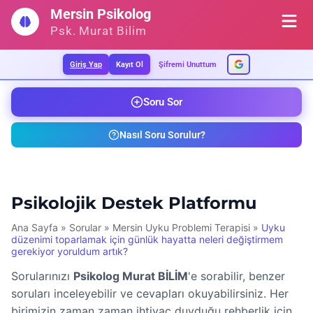
İçeriğe
Mersin Psikolog
geç
Psk. Murat Bilim
Giriş Yap
Kayıt Ol
Şifremi Unuttum
Soru Sor
Nasıl Soru Sorulur?
Psikolojik Destek Platformu
Ana Sayfa
»
Sorular
»
Mersin Uyku Problemi Terapisi
»
Uyku
düzenimi toparlamak için günlük hayatta neleri değiştirmem
gerekiyor yoruldum artık?
Sorularınızı
Psikolog Murat BİLİM
'e sorabilir, benzer
soruları inceleyebilir ve cevapları okuyabilirsiniz. Her
birimizin zaman zaman ihtiyaç duyduğu rehberlik için