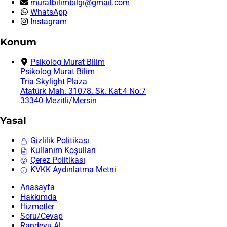
muratbilimbilgi@gmail.com
WhatsApp
Instagram
Konum
Psikolog Murat Bilim
Psikolog Murat Bilim
Tria Skylight Plaza
Atatürk Mah. 31078. Sk. Kat:4 No:7
33340 Mezitli/Mersin
Yasal
Gizlilik Politikası
Kullanım Koşulları
Çerez Politikası
KVKK Aydınlatma Metni
Anasayfa
Hakkımda
Hizmetler
Soru/Cevap
Randevu Al