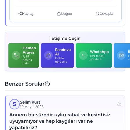
Paylaş
Beğen
Cevapla
İletişime Geçin
Hemen
Randevu
WhatsApp
İ
Arayın
Al
Hızlı mesaj
F
7/24
Online
gönderin
u
destek
görüşme
hattı
Benzer Sorular
Selim Kurt
S
19 Mayıs 2026
Annem bir süredir uyku rahat ve kesintisiz
uyuyamıyor ve hep kaygıları var ne
yapabiliriz?