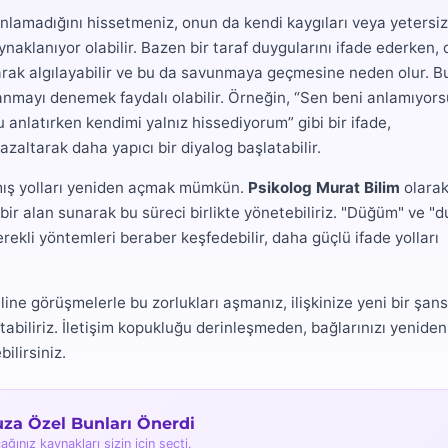
anlamadığını hissetmeniz, onun da kendi kaygıları veya yetersiz
aklanıyor olabilir. Bazen bir taraf duygularını ifade ederken, 
larak algılayabilir ve bu da savunmaya geçmesine neden olur. B
llanmayı denemek faydalı olabilir. Örneğin, “Sen beni anlamıyor
 anlatırken kendimi yalnız hissediyorum” gibi bir ifade,
zaltarak daha yapıcı bir diyalog başlatabilir.
nmış yolları yeniden açmak mümkün.
Psikolog Murat Bilim
olarak
bir alan sunarak bu süreci birlikte yönetebiliriz. "Düğüm" ve "d
erekli yöntemleri beraber keşfedebilir, daha güçlü ifade yolları
ne görüşmelerle bu zorlukları aşmanız, ilişkinize yeni bir şans
abiliriz. İletişim kopukluğu derinleşmeden, bağlarınızı yeniden
ilirsiniz.
uza Özel Bunları Önerdi
ağınız kaynakları sizin için seçti.