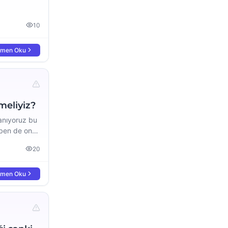
m var mı?
10
men Oku
meliyiz?
lanıyoruz bu
r ben de onun
20
men Oku