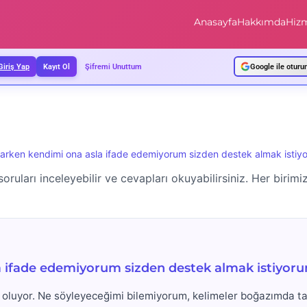
Anasayfa
Hakkımda
Hizm
Giriş Yap
Kayıt Ol
Şifremi Unuttum
Google ile oturu
urarken kendimi ona asla ifade edemiyorum sizden destek almak istiy
 soruları inceleyebilir ve cevapları okuyabilirsiniz. Her birim
la ifade edemiyorum sizden destek almak istiyor
oluyor. Ne söyleyeceğimi bilemiyorum, kelimeler boğazımda ta