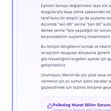
Eşinizin konuyu değiştirmesi veya sizi 
duygularıyla başa çıkma çabasından kayn
taraf bunu bir eleştiri ya da suçlama o
durumda “sen dili” yerine “ben dili” ku
demek yerine “İşte yaşadığım bir sorunu
karşınızdakinin suçlanmış hissetmesini a
Bu iletişim döngülerini kırmak ve tıka
ve eşinizin duygusal dünyasına güvenli 
gibi hissettiğiniz engelleri aşmak için g
geliştirebiliriz.
Unutmayın; Mersin'de yüz yüze veya onli
vermeniz için en somut adımı beraber at
güçlendirmek için bizimle iletişime geçeb
Psikolog Murat Bilim Sorun
Uzmanınız bu konuyla ilgili faydalı bulac