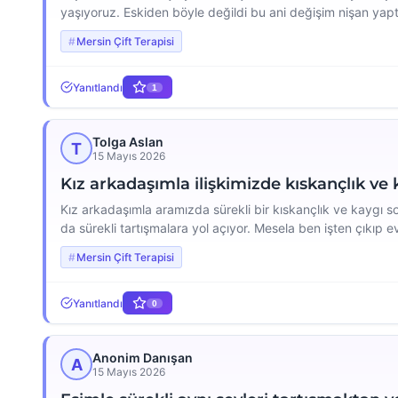
yaşıyoruz. Eskiden böyle değildi bu ani değişim nişan yapt
sorgulanmaktan bıktım bu durum ilişkimizi bitirecek diye 
Mersin Çift Terapisi
Yanıtlandı
1
Tolga Aslan
T
15 Mayıs 2026
Kız arkadaşımla ilişkimizde kıskançlık ve
Kız arkadaşımla aramızda sürekli bir kıskançlık ve kaygı s
da sürekli tartışmalara yol açıyor. Mesela ben işten çıkıp
beni kontrol ettiğini düşünüp içten içe boğuluyorum. Bu du
Mersin Çift Terapisi
Yanıtlandı
0
Anonim Danışan
A
15 Mayıs 2026