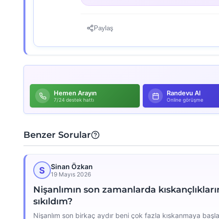
Paylaş
Hemen Arayın
Randevu Al
7/24 destek hattı
Online görüşme
Benzer Sorular
Sinan Özkan
S
19 Mayıs 2026
Nişanlımın son zamanlarda kıskançlıkların
sıkıldım?
Nişanlım son birkaç aydır beni çok fazla kıskanmaya başla