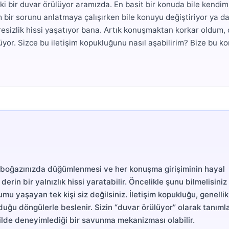
i bir duvar örülüyor aramızda. En basit bir konuda bile kendimi
bir sorunu anlatmaya çalışırken bile konuyu değiştiriyor ya da
resizlik hissi yaşatıyor bana. Artık konuşmaktan korkar oldum,
or. Sizce bu iletişim kopukluğunu nasıl aşabilirim? Bize bu k
 boğazınızda düğümlenmesi ve her konuşma girişiminin hayal
erin bir yalnızlık hissi yaratabilir. Öncelikle şunu bilmelisiniz
mu yaşayan tek kişi siz değilsiniz. İletişim kopukluğu, genellik
duğu döngülerle beslenir. Sizin “duvar örülüyor” olarak tanıml
ekilde deneyimlediği bir savunma mekanizması olabilir.