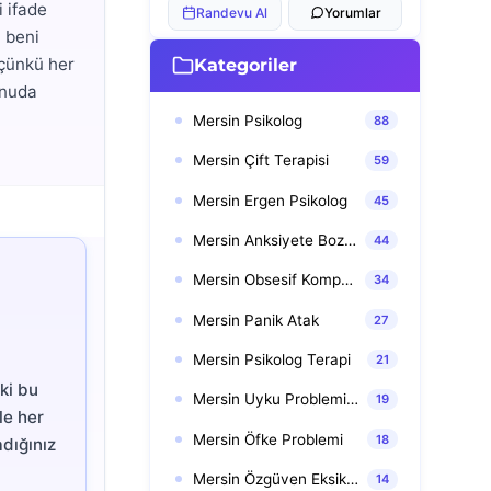
 ifade
Randevu Al
Yorumlar
 beni
 çünkü her
Kategoriler
onuda
Mersin Psikolog
88
Mersin Çift Terapisi
59
Mersin Ergen Psikolog
45
Mersin Anksiyete Bozuklukları
44
Mersin Obsesif Kompulsif Bozukluk (OKB)
34
Mersin Panik Atak
27
Mersin Psikolog Terapi
21
 ki bu
Mersin Uyku Problemi Terapisi
19
le her
Mersin Öfke Problemi
18
adığınız
Mersin Özgüven Eksikliği Terapisi
14