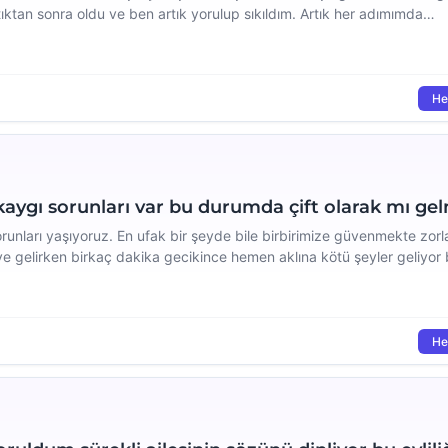
ıktan sonra oldu ve ben artık yorulup sıkıldım. Artık her adımımda
korkuyorum. Ne yapmalıyım bu kıskançlıkla başa çıkmak için bir çözü
He
 kaygı sorunları var bu durumda çift olarak mı gel
orunları yaşıyoruz. En ufak bir şeyde bile birbirimize güvenmekte zor
 eve gelirken birkaç dakika gecikince hemen aklına kötü şeyler geliyo
rum ikimizi de çok yıpratıyor ve […]
He