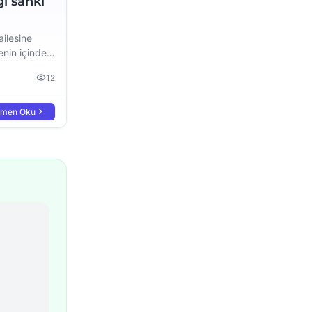
ği sanki
ailesine
enin içinde
l çıkacağımı
12
men Oku