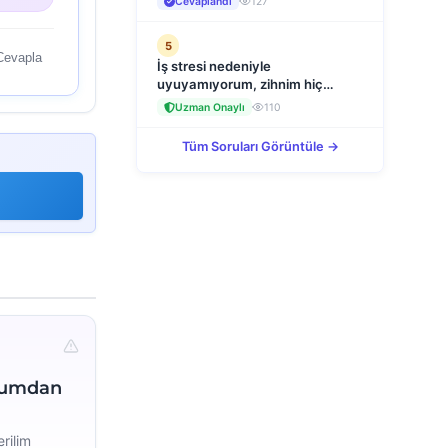
Cevaplandı
127
konusu olur mu?
5
Cevapla
İş stresi nedeniyle
uyuyamıyorum, zihnim hiç
durmuyor, ne yapmalıyım?
Uzman Onaylı
110
Tüm Soruları Görüntüle →
urumdan
rilim