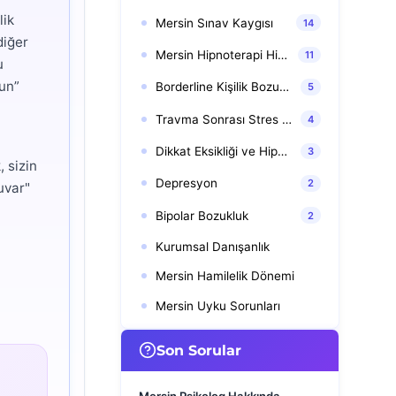
lik
Mersin Sınav Kaygısı
14
diğer
Mersin Hipnoterapi Hipnoz
11
u
sun”
Borderline Kişilik Bozukluğu
5
Travma Sonrası Stres Bozukluğu (TSSB)
4
Dikkat Eksikliği ve Hiperaktivite Bozukluğu (DEHB)
3
, sizin
Depresyon
2
uvar"
Bipolar Bozukluk
2
Kurumsal Danışanlık
Mersin Hamilelik Dönemi
Mersin Uyku Sorunları
Son Sorular