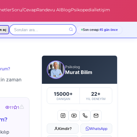
etler
Soru/Cevap
Randevu Al
Blog
Psikopedia
İletişim
m aç
Son cevap:
45 gün önce
Psikolog
orum?
Murat Bilim
izin zaman
15000+
22+
DANIŞAN
YIL DENEYIM
11
1
um?
Kimdir?
WhatsApp
kılıp