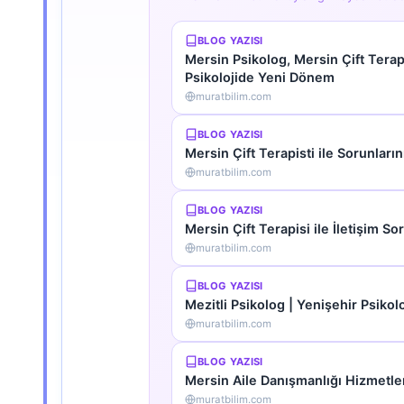
BLOG YAZISI
Mersin Psikolog, Mersin Çift Tera
Psikolojide Yeni Dönem
muratbilim.com
BLOG YAZISI
Mersin Çift Terapisti ile Sorunlar
muratbilim.com
BLOG YAZISI
Mersin Çift Terapisi ile İletişim So
muratbilim.com
BLOG YAZISI
Mezitli Psikolog | Yenişehir Psikol
muratbilim.com
BLOG YAZISI
Mersin Aile Danışmanlığı Hizmetleri 
muratbilim.com