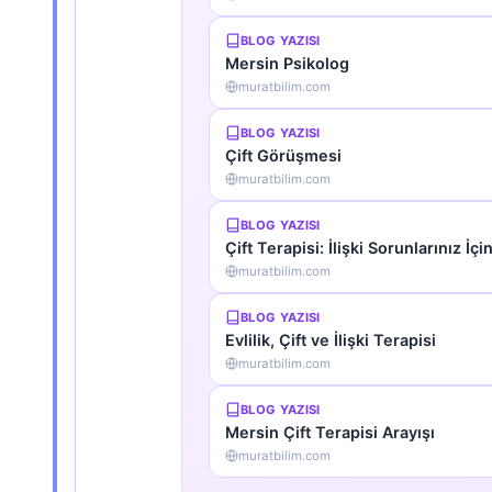
BLOG YAZISI
Mersin Psikolog
muratbilim.com
BLOG YAZISI
Çift Görüşmesi
muratbilim.com
BLOG YAZISI
Çift Terapisi: İlişki Sorunlarınız İ
muratbilim.com
BLOG YAZISI
Evlilik, Çift ve İlişki Terapisi
muratbilim.com
BLOG YAZISI
Mersin Çift Terapisi Arayışı
muratbilim.com