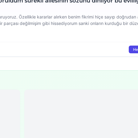
ruldum sürekli ailesinin sözünü dinliyor bu evlili
uruyoruz. Özellikle kararlar alırken benim fikrimi hiçe sayıp doğrudan 
ir parçası değilmişim gibi hissediyorum sanki onların kurduğu bir düz
çıkmaz bir sokağa girdiğimizi hissediyorum ve artık bu döngüden nası
He