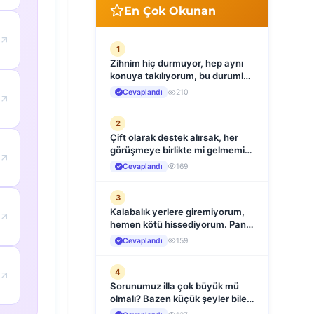
En Çok Okunan
1
Zihnim hiç durmuyor, hep aynı
konuya takılıyorum, bu durumla
nasıl başa çıkabilirim?
Cevaplandı
210
2
Çift olarak destek alırsak, her
görüşmeye birlikte mi gelmemiz
gerekiyor?
Cevaplandı
169
3
Kalabalık yerlere giremiyorum,
hemen kötü hissediyorum. Panik
atak böyle mi başlar?
Cevaplandı
159
4
Sorunumuz illa çok büyük mü
olmalı? Bazen küçük şeyler bile
bizi yıpratıyor, bu da terapi