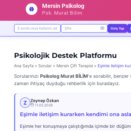
İçeriğe
Mersin Psikolog
geç
Psk. Murat Bilim
Giriş Yap
Psikolojik Destek Platformu
Ana Sayfa
»
Sorular
»
Mersin Çift Terapisi
»
Eşimle iletişim k
Sorularınızı
Psikolog Murat BİLİM
'e sorabilir, benzer
zaman ihtiyaç duyduğu rehberlik için buradayız.
Zeynep Özkan
Z
11.05.2026
Eşimle iletişim kurarken kendimi ona as
Eşimle her konuşmaya çalıştığımda içimde bir düğüm 