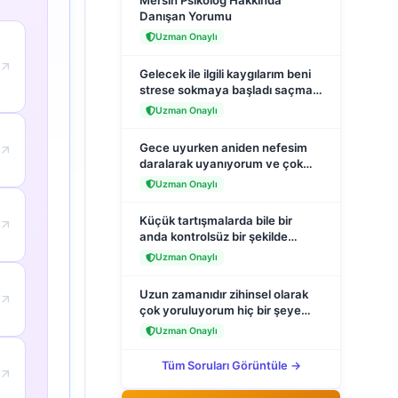
Mersin Psikolog Hakkında
Danışan Yorumu
Uzman Onaylı
Gelecek ile ilgili kaygılarım beni
strese sokmaya başladı saçma
sapan şeyler düşünüyorum
Uzman Onaylı
sürekli?
Gece uyurken aniden nefesim
daralarak uyanıyorum ve çok
korkuyorum ellerim ayaklarım
Uzman Onaylı
titriyor?
Küçük tartışmalarda bile bir
anda kontrolsüz bir şekilde
hemen bağırıyorum?
Uzman Onaylı
Uzun zamanıdır zihinsel olarak
çok yoruluyorum hiç bir şeye
adapte olamıyorum hipnoz
Uzman Onaylı
yaptırabilir miyim?
Tüm Soruları Görüntüle →