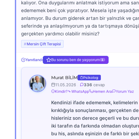
kalıyor. Ona duygularımı anlatmak istiyorum ama sank
edememek beni çok yıpratıyor. Mesela işte yaşadığım 
anlamıyor. Bu durum giderek artan bir yalnızlık ve ça
seferinde ya anlaşılmıyorum ya da tartışmaya dönüşüy
gerçekten yardımcı olabilir misiniz?
Mersin Çift Terapisi
Yanıtlandı
Bu sorunu ben de yaşıyorum
1
Murat BİLİM
Psikolog
11.05.2026
.
336
cevap
Kimdir?
WhatsApp
Hemen Ara
Yorum Yaz
Kendinizi ifade edememek, kelimelerin
kırıklığıyla sonuçlanması, gerçekten de d
hisleriniz son derece geçerli ve bu duru
iki tarafın da farkında olmadan oluştur
bu his, aslında eşinizin de farklı bir ş