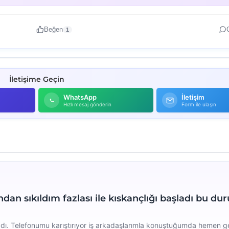
Beğen
1
İletişime Geçin
WhatsApp
İletişim
Hızlı mesaj gönderin
Form ile ulaşın
dan sıkıldım fazlası ile kıskançlığı başladı bu d
dı. Telefonumu karıştırıyor iş arkadaşlarımla konuştuğumda hemen ge