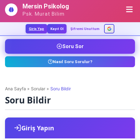
İçeriğe
Mersin Psikolog
geç
Psk. Murat Bilim
Giriş Yap
Kayıt Ol
Şifremi Unuttum
Soru Sor
Nasıl Soru Sorulur?
Ana Sayfa
»
Sorular
»
Soru Bildir
Soru Bildir
Giriş Yapın