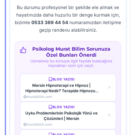
Bu durumu profesyonel bir şekilde ele almak ve
hayatınızda daha huzurlu bir denge kurmak için,
bizimle
0533 369 44 54
numaramızdan iletişime
geçip randevu alabilirsiniz.
Psikolog Murat Bilim Sorunuza
Özel Bunları Önerdi
Uzmanınız bu konuyla ilgili faydalı bulacağınız
kaynakları sizin için seçti.
BLOG YAZISI
Mersin Hipnoterapi ve Hipnoz |
Hipnoterapi Nedir? Terapide Hipnozun
Rolü Nasıl Belirlenir?
muratbilim.com
BLOG YAZISI
Uyku Problemlerinin Psikolojik Yönü ve
Çözümleri | Mersin
muratbilim.com
BLOG YAZISI