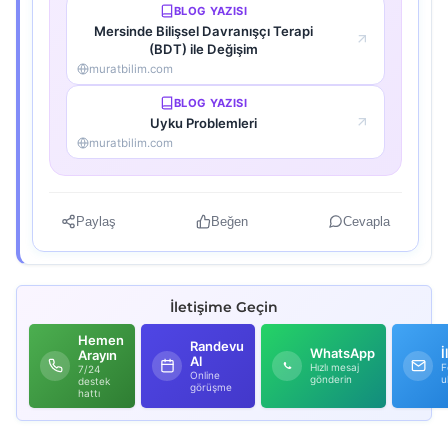
BLOG YAZISI
Mersinde Bilişsel Davranışçı Terapi
(BDT) ile Değişim
muratbilim.com
BLOG YAZISI
Uyku Problemleri
muratbilim.com
Paylaş
Beğen
Cevapla
İletişime Geçin
Hemen
Randevu
WhatsApp
İ
Arayın
Al
Hızlı mesaj
F
7/24
Online
gönderin
u
destek
görüşme
hattı