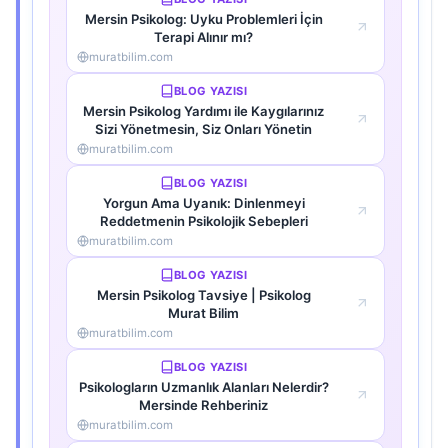
Mersin Psikolog: Uyku Problemleri İçin
Terapi Alınır mı?
muratbilim.com
BLOG YAZISI
Mersin Psikolog Yardımı ile Kaygılarınız
Sizi Yönetmesin, Siz Onları Yönetin
muratbilim.com
BLOG YAZISI
Yorgun Ama Uyanık: Dinlenmeyi
Reddetmenin Psikolojik Sebepleri
muratbilim.com
BLOG YAZISI
Mersin Psikolog Tavsiye | Psikolog
Murat Bilim
muratbilim.com
BLOG YAZISI
Psikologların Uzmanlık Alanları Nelerdir?
Mersinde Rehberiniz
muratbilim.com