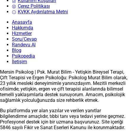
Kullanım Koşulları
Çerez Politikası
KVKK Aydınlatma Metni
Anasayfa
Hakkımda
Hizmetler
Soru/Cevap
Randevu Al
Blog
Psikopedia
İletişim
Mersin Psikolog | Psk. Murat Bilim - Yetişkin Bireysel Terapi,
Çift Terapisi ve Ergen Psikoloğu: Psikolog Murat Bilim olarak,
23 yıllık mesleki deneyimimle yanınızdayım. Mezitli merkezli
ofisimde; yetişkin, ergen ve çift terapisi alanlarında bilimsel
temelli yaklaşımlarla destek sunuyorum. Amacım, psikolojik
sağlamlık yolculuğunuzda size rehberlik etmek.
Bu platformda yer alan yazılar ve verilen yanıtlar
bilgilendirme amaçlıdır, tıbbi tanı veya tedavi yerine geçmez.
Profesyonel destek için bir uzmana başvurunuz. Site içeriği
5846 sayılı Fikir ve Sanat Eserleri Kanunu ile korunmaktadır.