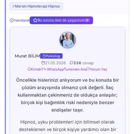
Mersin Hipnoterapi Hipnoz
Yanıtlandı
Bu sorunu ben de yaşıyorum
1
Murat BİLİM
Psikolog
21.05.2026
.
336
cevap
Kimdir?
WhatsApp
Hemen Ara
Yorum Yaz
Öncelikle hislerinizi anlıyorum ve bu konuda bir
çözüm arayışında olmanız çok değerli. İlaç
kullanmaktan çekinmeniz de oldukça anlaşılır;
birçok kişi bağımlılık riski nedeniyle benzer
endişeler taşır.
Hipnoz, uyku problemleri için bilimsel olarak
desteklenen ve birçok kişiye yardımcı olan bir