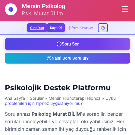
İçeriğe
Mersin Psikolog
geç
Psk. Murat Bilim
Giriş Yap
Kayıt Ol
Şifremi Unuttum
Soru Sor
Nasıl Soru Sorulur?
Psikolojik Destek Platformu
Ana Sayfa
»
Sorular
»
Mersin Hipnoterapi Hipnoz
»
Uyku
problemleri için hipnoz uygulanıyor mu?
Sorularınızı
Psikolog Murat BİLİM
'e sorabilir, benzer
soruları inceleyebilir ve cevapları okuyabilirsiniz. Her
birimizin zaman zaman ihtiyaç duyduğu rehberlik için