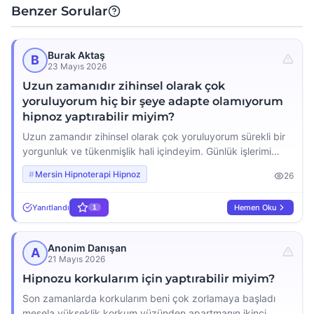
Benzer Sorular
Burak Aktaş
B
23 Mayıs 2026
Uzun zamanıdır zihinsel olarak çok
yoruluyorum hiç bir şeye adapte olamıyorum
hipnoz yaptırabilir miyim?
Uzun zamandır zihinsel olarak çok yoruluyorum sürekli bir
yorgunluk ve tükenmişlik hali içindeyim. Günlük işlerimi
yapmakta bile zorlanıyorum odaklanmakta güçlük
Mersin Hipnoterapi Hipnoz
26
çekiyorum. Bu durumdan kurtulmak için hipnozun işe
yarayıp yaramayacağını merak ediyorum yoksa başka
Yanıtlandı
Hemen Oku
1
terapi yöntemlerini mi denemeliyim tavsiyeniz nedir?
Anonim Danışan
A
21 Mayıs 2026
Hipnozu korkularım için yaptırabilir miyim?
Son zamanlarda korkularım beni çok zorlamaya başladı
mesela yükseklik korkum yüzünden apartmanın ikinci