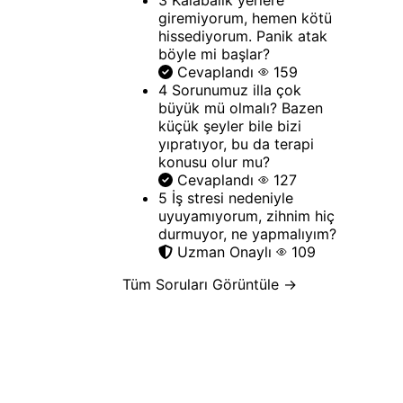
giremiyorum, hemen kötü
hissediyorum. Panik atak
böyle mi başlar?
Cevaplandı
159
4
Sorunumuz illa çok
büyük mü olmalı? Bazen
küçük şeyler bile bizi
yıpratıyor, bu da terapi
konusu olur mu?
Cevaplandı
127
5
İş stresi nedeniyle
uyuyamıyorum, zihnim hiç
durmuyor, ne yapmalıyım?
Uzman Onaylı
109
Tüm Soruları Görüntüle →