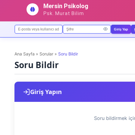
İçeriğe
Mersin Psikolog
geç
Psk. Murat Bilim
Giriş Yap
Ana Sayfa
»
Sorular
»
Soru Bildir
Soru Bildir
Giriş Yapın
Soru bildirmek iç