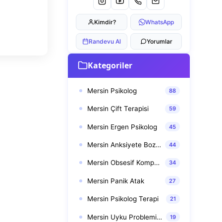
Kimdir?
WhatsApp
Randevu Al
Yorumlar
Kategoriler
Mersin Psikolog
88
Mersin Çift Terapisi
59
Mersin Ergen Psikolog
45
Mersin Anksiyete Bozuklukları
44
Mersin Obsesif Kompulsif Bozukluk (OKB)
34
Mersin Panik Atak
27
Mersin Psikolog Terapi
21
Mersin Uyku Problemi Terapisi
19