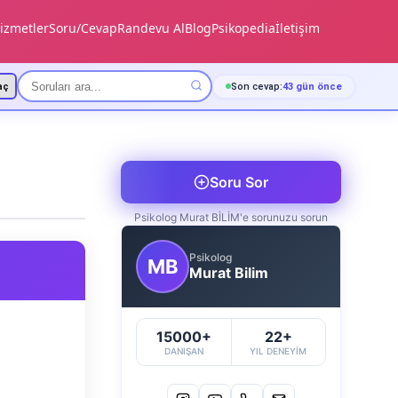
izmetler
Soru/Cevap
Randevu Al
Blog
Psikopedia
İletişim
aç
Son cevap:
43 gün önce
Soru Sor
Psikolog Murat BİLİM'e sorunuzu sorun
Psikolog
MB
Murat Bilim
15000+
22+
DANIŞAN
YIL DENEYIM