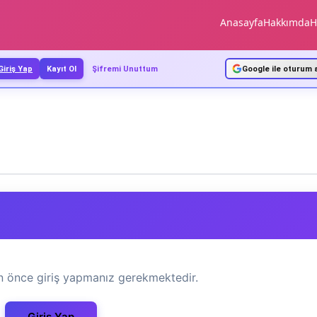
Anasayfa
Hakkımda
H
Giriş Yap
Kayıt Ol
Şifremi Unuttum
Google ile oturum 
in önce giriş yapmanız gerekmektedir.
Giriş Yap