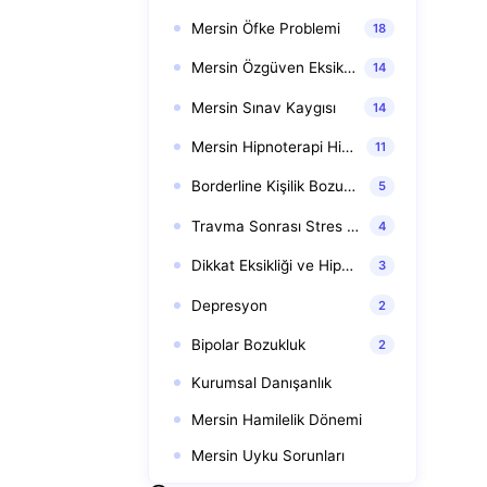
Mersin Öfke Problemi
18
Mersin Özgüven Eksikliği Terapisi
14
Mersin Sınav Kaygısı
14
Mersin Hipnoterapi Hipnoz
11
Borderline Kişilik Bozukluğu
5
Travma Sonrası Stres Bozukluğu (TSSB)
4
Dikkat Eksikliği ve Hiperaktivite Bozukluğu (DEHB)
3
Depresyon
2
Bipolar Bozukluk
2
Kurumsal Danışanlık
Mersin Hamilelik Dönemi
Mersin Uyku Sorunları