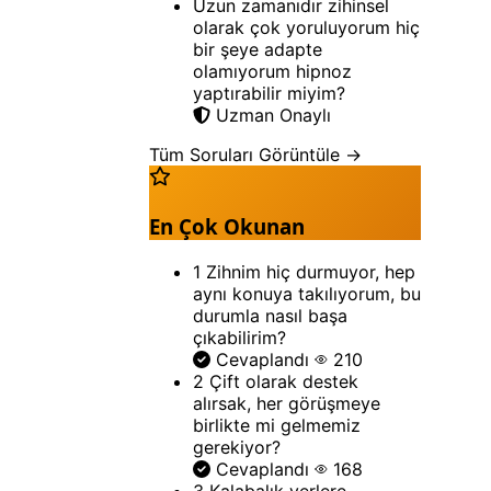
Uzun zamanıdır zihinsel
olarak çok yoruluyorum hiç
bir şeye adapte
olamıyorum hipnoz
yaptırabilir miyim?
Uzman Onaylı
Tüm Soruları Görüntüle →
En Çok Okunan
1
Zihnim hiç durmuyor, hep
aynı konuya takılıyorum, bu
durumla nasıl başa
çıkabilirim?
Cevaplandı
210
2
Çift olarak destek
alırsak, her görüşmeye
birlikte mi gelmemiz
gerekiyor?
Cevaplandı
168
3
Kalabalık yerlere