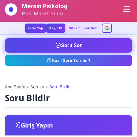
İçeriğe
Mersin Psikolog
geç
Psk. Murat Bilim
Giriş Yap
Kayıt Ol
Şifremi Unuttum
Soru Sor
Nasıl Soru Sorulur?
Ana Sayfa
»
Sorular
»
Soru Bildir
Soru Bildir
Giriş Yapın