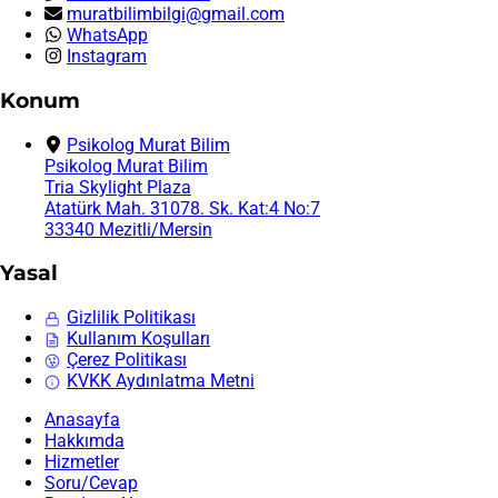
muratbilimbilgi@gmail.com
WhatsApp
Instagram
Konum
Psikolog Murat Bilim
Psikolog Murat Bilim
Tria Skylight Plaza
Atatürk Mah. 31078. Sk. Kat:4 No:7
33340 Mezitli/Mersin
Yasal
Gizlilik Politikası
Kullanım Koşulları
Çerez Politikası
KVKK Aydınlatma Metni
Anasayfa
Hakkımda
Hizmetler
Soru/Cevap