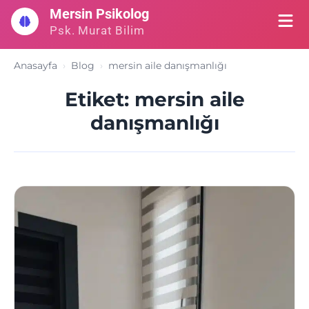
İçeriğe
Mersin Psikolog
geç
Psk. Murat Bilim
Anasayfa
Blog
mersin aile danışmanlığı
Etiket:
mersin aile
danışmanlığı