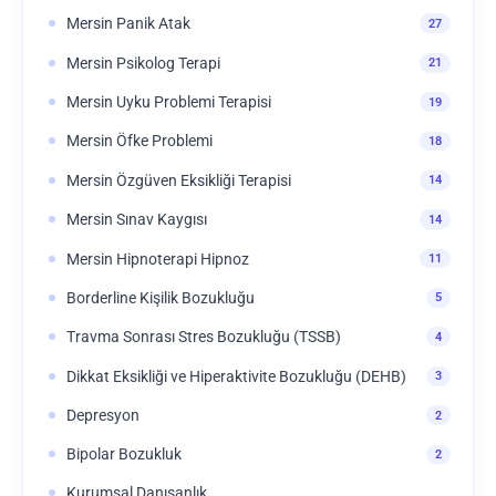
Mersin Panik Atak
27
Mersin Psikolog Terapi
21
Mersin Uyku Problemi Terapisi
19
Mersin Öfke Problemi
18
Mersin Özgüven Eksikliği Terapisi
14
Mersin Sınav Kaygısı
14
Mersin Hipnoterapi Hipnoz
11
Borderline Kişilik Bozukluğu
5
Travma Sonrası Stres Bozukluğu (TSSB)
4
Dikkat Eksikliği ve Hiperaktivite Bozukluğu (DEHB)
3
Depresyon
2
Bipolar Bozukluk
2
Kurumsal Danışanlık