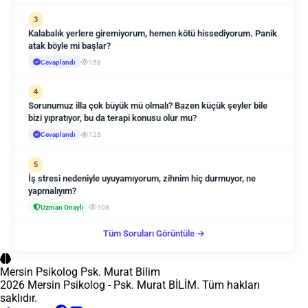
3
Kalabalık yerlere giremiyorum, hemen kötü hissediyorum. Panik
atak böyle mi başlar?
Cevaplandı
158
4
Sorunumuz illa çok büyük mü olmalı? Bazen küçük şeyler bile
bizi yıpratıyor, bu da terapi konusu olur mu?
Cevaplandı
126
5
İş stresi nedeniyle uyuyamıyorum, zihnim hiç durmuyor, ne
yapmalıyım?
Uzman Onaylı
108
Tüm Soruları Görüntüle →
Mersin Psikolog
Psk. Murat Bilim
2026 Mersin Psikolog - Psk. Murat BİLİM. Tüm hakları
saklıdır.