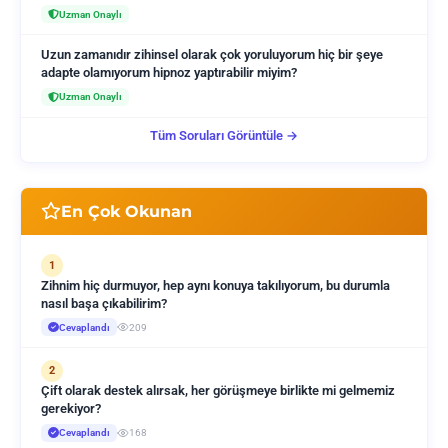
Uzman Onaylı
Uzun zamanıdır zihinsel olarak çok yoruluyorum hiç bir şeye
adapte olamıyorum hipnoz yaptırabilir miyim?
Uzman Onaylı
Tüm Soruları Görüntüle →
En Çok Okunan
1
Zihnim hiç durmuyor, hep aynı konuya takılıyorum, bu durumla
nasıl başa çıkabilirim?
Cevaplandı
209
2
Çift olarak destek alırsak, her görüşmeye birlikte mi gelmemiz
gerekiyor?
Cevaplandı
168