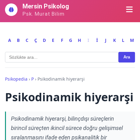
İçeriğe
Mersin Psikolog
geç
Psk. Murat Bilim
A
B
C
Ç
D
E
F
G
H
I
İ
J
K
L
M
Ara
Psikopedia
›
P
›
Psikodinamik hiyerarşi
Psikodinamik hiyerarşi
Psikodinamik hiyerarşi, bilinçdışı süreçlerin
birincil süreçten ikincil sürece doğru gelişimsel
sıralanmasını ifade eden psikanalitik bir