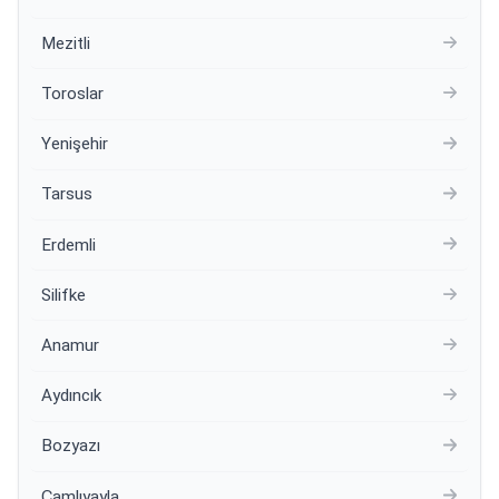
Mezitli
Toroslar
Yenişehir
Tarsus
Erdemli
Silifke
Anamur
Aydıncık
Bozyazı
Çamlıyayla