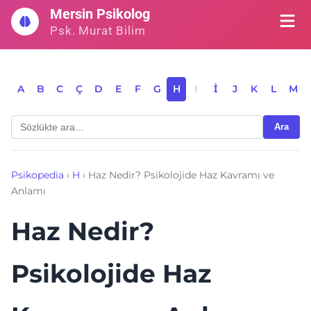
İçeriğe
Mersin Psikolog
geç
Psk. Murat Bilim
A
B
C
Ç
D
E
F
G
H
I
İ
J
K
L
M
Ara
Psikopedia
›
H
›
Haz Nedir? Psikolojide Haz Kavramı ve
Anlamı
Haz Nedir?
Psikolojide Haz