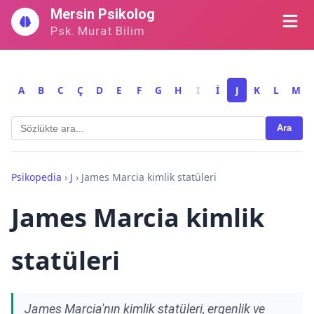
İçeriğe
Mersin Psikolog
geç
Psk. Murat Bilim
A
B
C
Ç
D
E
F
G
H
I
İ
J
K
L
M
Ara
Psikopedia
›
J
›
James Marcia kimlik statüleri
James Marcia kimlik
statüleri
James Marcia'nın kimlik statüleri, ergenlik ve