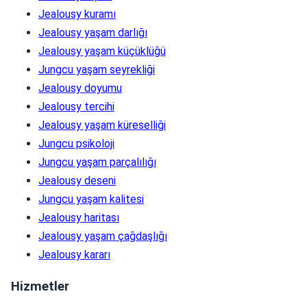
Jealousy kuramı
Jealousy yaşam darlığı
Jealousy yaşam küçüklüğü
Jungcu yaşam seyrekliği
Jealousy doyumu
Jealousy tercihi
Jealousy yaşam küreselliği
Jungcu psikoloji
Jungcu yaşam parçalılığı
Jealousy deseni
Jungcu yaşam kalitesi
Jealousy haritası
Jealousy yaşam çağdaşlığı
Jealousy kararı
Hizmetler