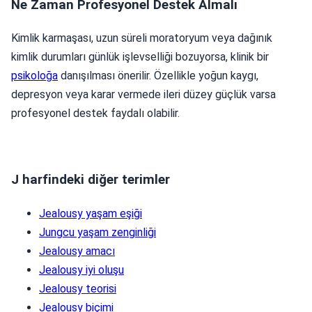
Ne Zaman Profesyonel Destek Almalı
Kimlik karmaşası, uzun süreli moratoryum veya dağınık
kimlik durumları günlük işlevselliği bozuyorsa, klinik bir
psikoloğa
danışılması önerilir. Özellikle yoğun kaygı,
depresyon veya karar vermede ileri düzey güçlük varsa
profesyonel destek faydalı olabilir.
J harfindeki diğer terimler
Jealousy yaşam eşiği
Jungcu yaşam zenginliği
Jealousy amacı
Jealousy iyi oluşu
Jealousy teorisi
Jealousy biçimi