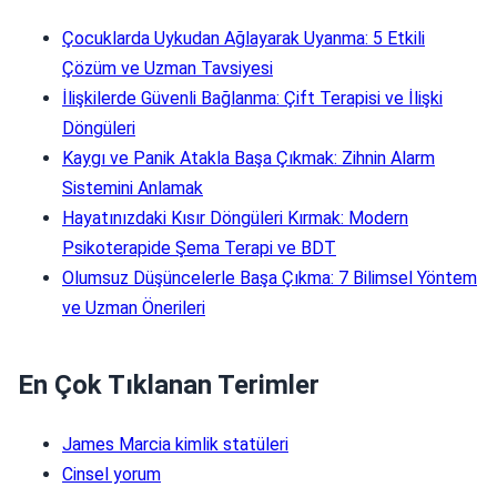
Çocuklarda Uykudan Ağlayarak Uyanma: 5 Etkili
Çözüm ve Uzman Tavsiyesi
İlişkilerde Güvenli Bağlanma: Çift Terapisi ve İlişki
Döngüleri
Kaygı ve Panik Atakla Başa Çıkmak: Zihnin Alarm
Sistemini Anlamak
Hayatınızdaki Kısır Döngüleri Kırmak: Modern
Psikoterapide Şema Terapi ve BDT
Olumsuz Düşüncelerle Başa Çıkma: 7 Bilimsel Yöntem
ve Uzman Önerileri
En Çok Tıklanan Terimler
James Marcia kimlik statüleri
Cinsel yorum