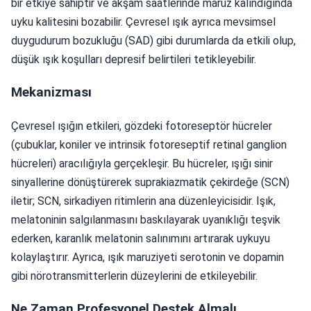
bir etkiye sahiptir ve akşam saatlerinde maruz kalındığında
uyku kalitesini bozabilir. Çevresel ışık ayrıca mevsimsel
duygudurum bozukluğu (SAD) gibi durumlarda da etkili olup,
düşük ışık koşulları depresif belirtileri tetikleyebilir.
Mekanizması
Çevresel ışığın etkileri, gözdeki fotoreseptör hücreler
(çubuklar, koniler ve intrinsik fotoreseptif retinal ganglion
hücreleri) aracılığıyla gerçekleşir. Bu hücreler, ışığı sinir
sinyallerine dönüştürerek suprakiazmatik çekirdeğe (SCN)
iletir; SCN, sirkadiyen ritimlerin ana düzenleyicisidir. Işık,
melatoninin salgılanmasını baskılayarak uyanıklığı teşvik
ederken, karanlık melatonin salınımını artırarak uykuyu
kolaylaştırır. Ayrıca, ışık maruziyeti serotonin ve dopamin
gibi nörotransmitterlerin düzeylerini de etkileyebilir.
Ne Zaman Profesyonel Destek Almalı