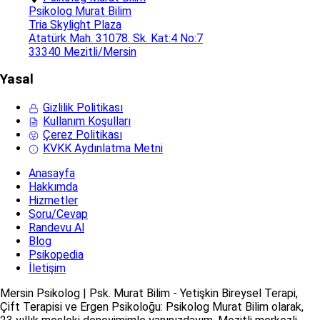
Psikolog Murat Bilim
Tria Skylight Plaza
Atatürk Mah. 31078. Sk. Kat:4 No:7
33340 Mezitli/Mersin
Yasal
Gizlilik Politikası
Kullanım Koşulları
Çerez Politikası
KVKK Aydınlatma Metni
Anasayfa
Hakkımda
Hizmetler
Soru/Cevap
Randevu Al
Blog
Psikopedia
İletişim
Mersin Psikolog | Psk. Murat Bilim - Yetişkin Bireysel Terapi,
Çift Terapisi ve Ergen Psikoloğu: Psikolog Murat Bilim olarak,