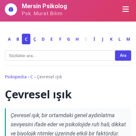
İçeriğe
Mersin Psikolog
geç
Psk. Murat Bilim
A
B
C
Ç
D
E
F
G
H
I
İ
J
K
L
M
Ara
Psikopedia
›
C
›
Çevresel ışık
Çevresel ışık
Çevresel ışık, bir ortamdaki genel aydınlatma
seviyesini ifade eder ve psikolojide ruh hali, dikkat
ve biyolojik ritimler üzerinde etkili bir faktördür.