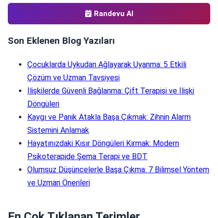
Randevu Al
Son Eklenen Blog Yazıları
Çocuklarda Uykudan Ağlayarak Uyanma: 5 Etkili
Çözüm ve Uzman Tavsiyesi
İlişkilerde Güvenli Bağlanma: Çift Terapisi ve İlişki
Döngüleri
Kaygı ve Panik Atakla Başa Çıkmak: Zihnin Alarm
Sistemini Anlamak
Hayatınızdaki Kısır Döngüleri Kırmak: Modern
Psikoterapide Şema Terapi ve BDT
Olumsuz Düşüncelerle Başa Çıkma: 7 Bilimsel Yöntem
ve Uzman Önerileri
En Çok Tıklanan Terimler