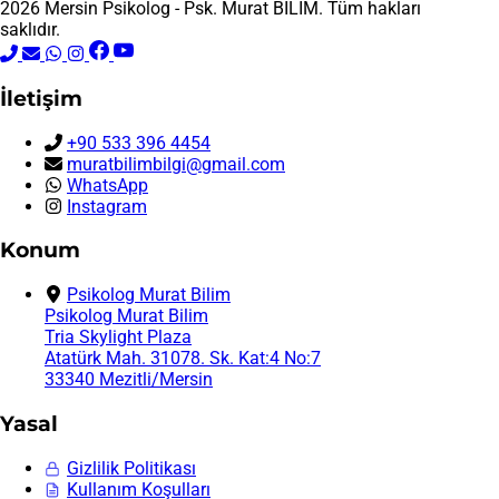
2026 Mersin Psikolog - Psk. Murat BİLİM. Tüm hakları
saklıdır.
İletişim
+90 533 396 4454
muratbilimbilgi@gmail.com
WhatsApp
Instagram
Konum
Psikolog Murat Bilim
Psikolog Murat Bilim
Tria Skylight Plaza
Atatürk Mah. 31078. Sk. Kat:4 No:7
33340 Mezitli/Mersin
Yasal
Gizlilik Politikası
Kullanım Koşulları