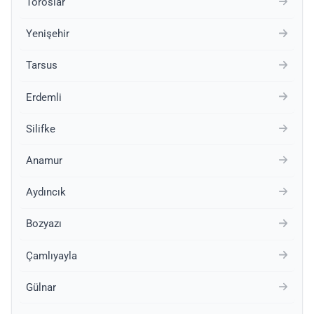
Toroslar
Yenişehir
Tarsus
Erdemli
Silifke
Anamur
Aydıncık
Bozyazı
Çamlıyayla
Gülnar