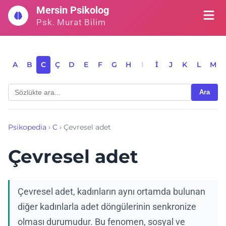
İçeriğe
Mersin Psikolog
geç
Psk. Murat Bilim
A
B
C
Ç
D
E
F
G
H
I
İ
J
K
L
M
Ara
Psikopedia
›
C
›
Çevresel adet
Çevresel adet
Çevresel adet, kadınların aynı ortamda bulunan
diğer kadınlarla adet döngülerinin senkronize
olması durumudur. Bu fenomen, sosyal ve