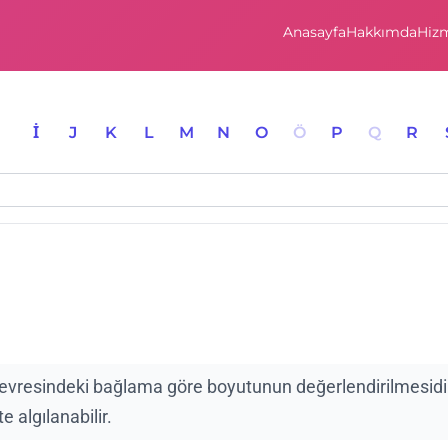
Anasayfa
Hakkımda
Hizm
I
İ
J
K
L
M
N
O
Ö
P
Q
R
çevresindeki bağlama göre boyutunun değerlendirilmesidi
e algılanabilir.