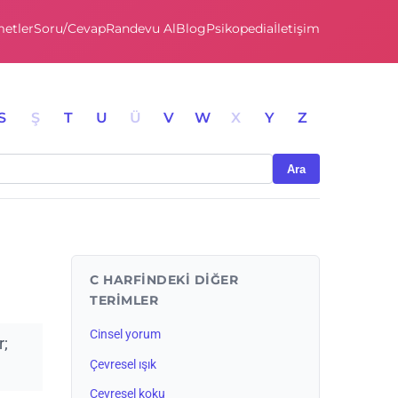
etler
Soru/Cevap
Randevu Al
Blog
Psikopedia
İletişim
S
Ş
T
U
Ü
V
W
X
Y
Z
Ara
C HARFINDEKI DIĞER
TERIMLER
Cinsel yorum
r;
Çevresel ışık
Çevresel koku