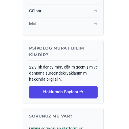
Gülnar
Mut
PSIKOLOG MURAT BILIM
KIMDIR?
22 yıllık deneyimim, eğitim geçmişim ve
danışma sürecindeki yaklaşımım
hakkında bilgi alın.
Hakkımda Sayfası
SORUNUZ MU VAR?
Online soru-cevap platformum