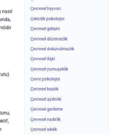
Çevresel hayvan
 nasıl
Çekicilik psikolojisi
ğında,
mlidir
Çevresel gelişim
Çevresel düzensizlik
Çevresel dokunulmazlık
Çevresel ilişki
Çevresel yumuşaklık
yutu)
Çevre psikolojisi
Çevresel kısalık
Çevresel aydınlık
Çevresel gerileme
tunu,
Çevresel nadirlik
ktif,
n
Çevresel sıkılık