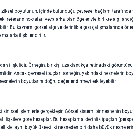
 fiziksel boyutunun, içinde bulunduğu çevresel bağlam tarafından
eki referans noktaları veya arka plan öğeleriyle birlikte algılandı
ilir. Bu kavram, görsel algı ve derinlik algısı çalışmalarında öne
alarla ilişkilendirilir.
an ilişkilidir. Örneğin, bir kişi uzaklaştıkça retinadaki görüntüsü
mlidir. Ancak çevresel ipuçları (örneğin, yakındaki nesnelerin bo
esnelerin boyutlarını doğru değerlendirmeyi etkileyebilir.
 sinirsel işlemlerle gerçekleşir. Görsel sistem, bir nesnenin boyu
 ilişkilere göre hesaplar. Bu hesaplama, derinlik ipuçları (perspe
ellikle, aynı büyüklükteki iki nesneden biri daha büyük nesneleri