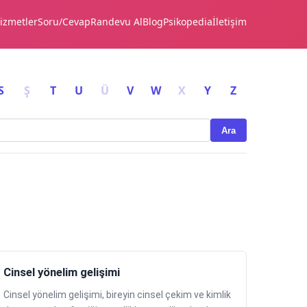
izmetler
Soru/Cevap
Randevu Al
Blog
Psikopedia
İletişim
S
Ş
T
U
Ü
V
W
X
Y
Z
Ara
Cinsel yönelim gelişimi
Cinsel yönelim gelişimi, bireyin cinsel çekim ve kimlik