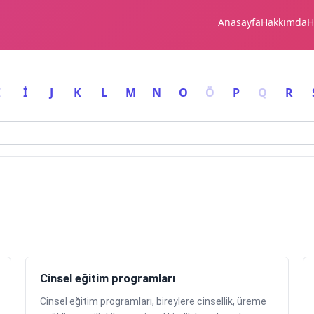
Anasayfa
Hakkımda
H
I
İ
J
K
L
M
N
O
Ö
P
Q
R
Cinsel eğitim programları
Cinsel eğitim programları, bireylere cinsellik, üreme