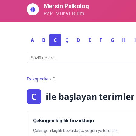
İçeriğe
Mersin Psikolog
geç
Psk. Murat Bilim
A
B
C
Ç
D
E
F
G
H
Psikopedia
›
C
C
ile başlayan terimler
Çekingen kişilik bozukluğu
Çekingen kişilik bozukluğu, yoğun yetersizlik