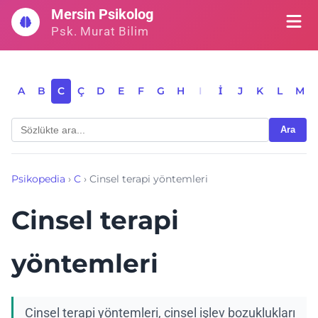
İçeriğe
Mersin Psikolog
geç
Psk. Murat Bilim
A
B
C
Ç
D
E
F
G
H
I
İ
J
K
L
M
Ara
Psikopedia
›
C
›
Cinsel terapi yöntemleri
Cinsel terapi
yöntemleri
Cinsel terapi yöntemleri, cinsel işlev bozuklukları