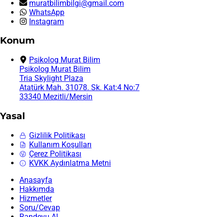
muratbilimbilgi@gmail.com
WhatsApp
Instagram
Konum
Psikolog Murat Bilim
Psikolog Murat Bilim
Tria Skylight Plaza
Atatürk Mah. 31078. Sk. Kat:4 No:7
33340 Mezitli/Mersin
Yasal
Gizlilik Politikası
Kullanım Koşulları
Çerez Politikası
KVKK Aydınlatma Metni
Anasayfa
Hakkımda
Hizmetler
Soru/Cevap
Randevu Al