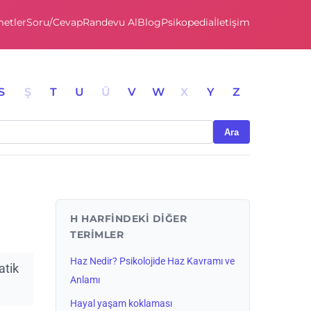
etler
Soru/Cevap
Randevu Al
Blog
Psikopedia
İletişim
S
Ş
T
U
Ü
V
W
X
Y
Z
Ara
H HARFINDEKI DIĞER
TERIMLER
Haz Nedir? Psikolojide Haz Kavramı ve
atik
Anlamı
Hayal yaşam koklaması