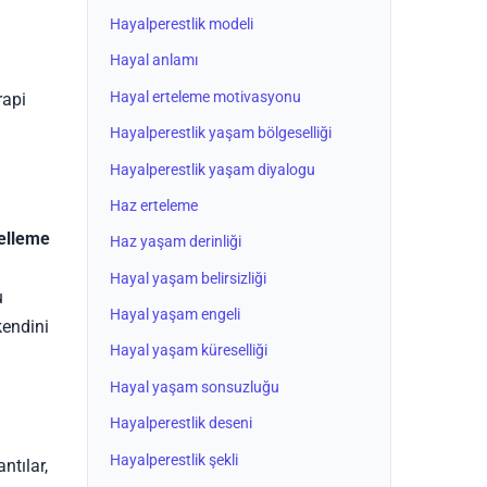
Hayalperestlik modeli
Hayal anlamı
Hayal erteleme motivasyonu
rapi
Hayalperestlik yaşam bölgeselliği
Hayalperestlik yaşam diyalogu
Haz erteleme
nelleme
Haz yaşam derinliği
Hayal yaşam belirsizliği
u
Hayal yaşam engeli
endini
Hayal yaşam küreselliği
Hayal yaşam sonsuzluğu
Hayalperestlik deseni
Hayalperestlik şekli
ntılar,