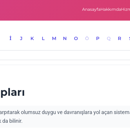
Anasayfa
Hakkımda
Hizm
I
İ
J
K
L
M
N
O
Ö
P
Q
R
pları
i çarpıtarak olumsuz duygu ve davranışlara yol açan sistem
 da bilinir.