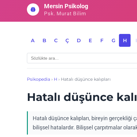
İçeriğe
Mersin Psikolog
geç
Psk. Murat Bilim
A
B
C
Ç
D
E
F
G
H
Psikopedia
›
H
›
Hatalı düşünce kalıpları
Hatalı düşünce kalı
Hatalı düşünce kalıpları, bireyin gerçekliğ
bilişsel hatalardır. Bilişsel çarpıtmalar olarak