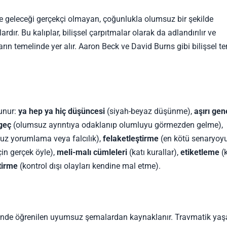
i ve geleceği gerçekçi olmayan, çoğunlukla olumsuz bir şekilde
ır. Bu kalıplar, bilişsel çarpıtmalar olarak da adlandırılır ve
rın temelinde yer alır. Aaron Beck ve David Burns gibi bilişsel te
lunur:
ya hep ya hiç düşüncesi
(siyah-beyaz düşünme),
aşırı ge
geç
(olumsuz ayrıntıya odaklanıp olumluyu görmezden gelme),
z yorumlama veya falcılık),
felaketleştirme
(en kötü senaryoy
in gerçek öyle),
meli-malı cümleleri
(katı kurallar),
etiketleme
(k
tirme
(kontrol dışı olayları kendine mal etme).
minde öğrenilen uyumsuz şemalardan kaynaklanır. Travmatik yaşa