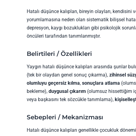
Hatalı düşünce kalıpları, bireyin olayları, kendisin
yorumlamasına neden olan sistematik bilişsel hatalard
depresyon, kaygı bozuklukları gibi psikolojik sorunla
öncüleri tarafından tanımlanmıştır.
Belirtileri / Özellikleri
Yaygın hatalı düşünce kalıpları arasında şunlar bu
(tek bir olaydan genel sonuç çıkarma),
zihinsel süz
olumluyu geçersiz kılma
,
sonuçlara atlama
(olumsu
bekleme),
duygusal çıkarım
(olumsuz hissettiğim iç
veya başkasını tek sözcükle tanımlama),
kişiselleş
Sebepleri / Mekanizması
Hatalı düşünce kalıpları genellikle çocukluk döne