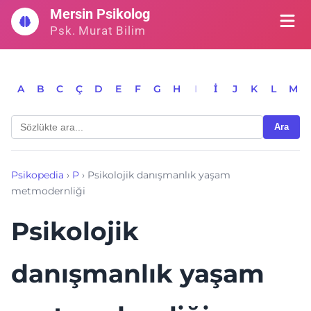
İçeriğe
Mersin Psikolog
geç
Psk. Murat Bilim
A
B
C
Ç
D
E
F
G
H
I
İ
J
K
L
M
Ara
Psikopedia
›
P
›
Psikolojik danışmanlık yaşam
metmodernliği
Psikolojik
danışmanlık yaşam