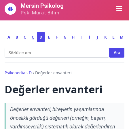
İçeriğe
Mersin Psikolog
geç
Psk. Murat Bilim
A
B
C
Ç
D
E
F
G
H
I
İ
J
K
L
M
Ara
Psikopedia
›
D
›
Değerler envanteri
Değerler envanteri
Değerler envanteri, bireylerin yaşamlarında
öncelikli gördüğü değerleri (örneğin, başarı,
yardımseverlik) sistematik olarak değerlendiren