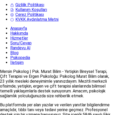
Gizlilik Politikası
Kullanım Koşulları
Çerez Politikası
KVKK Aydınlatma Metni
Anasayfa
Hakkımda
Hizmetler
Soru/Cevap
Randevu Al
Blog
Psikopedia
İletişim
Mersin Psikolog | Psk. Murat Bilim - Yetişkin Bireysel Terapi,
Çift Terapisi ve Ergen Psikoloğu: Psikolog Murat Bilim olarak,
23 yıllık mesleki deneyimimle yanınızdayım. Mezitli merkezli
ofisimde; yetişkin, ergen ve çift terapisi alanlarında bilimsel
temelli yaklaşımlarla destek sunuyorum. Amacım, psikolojik
sağlamlık yolculuğunuzda size rehberlik etmek.
Bu platformda yer alan yazılar ve verilen yanıtlar bilgilendirme
amaçlıdır, tıbbi tanı veya tedavi yerine geçmez. Profesyonel
destek için bir uzmana başvurunuz. Site içeriği 5846 sayılı Fikir