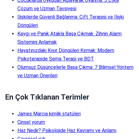
Çocuklarda Uykudan Ağlayarak Uyanma: 5 Etkili
Çözüm ve Uzman Tavsiyesi
İlişkilerde Güvenli Bağlanma: Çift Terapisi ve İlişki
Döngüleri
Kaygı ve Panik Atakla Başa Çıkmak: Zihnin Alarm
Sistemini Anlamak
Hayatınızdaki Kısır Döngüleri Kırmak: Modern
Psikoterapide Şema Terapi ve BDT
Olumsuz Düşüncelerle Başa Çıkma: 7 Bilimsel Yöntem
ve Uzman Önerileri
En Çok Tıklanan Terimler
James Marcia kimlik statüleri
Cinsel yorum
Haz Nedir? Psikolojide Haz Kavramı ve Anlamı
Çevresel ışık