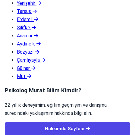
Yenişehir
Tarsus
Erdemli
Silifke
Anamur
Aydıncık
Bozyazı
Çamlıyayla
Gülnar
Mut
Psikolog Murat Bilim Kimdir?
22 yıllık deneyimim, eğitim geçmişim ve danışma
sürecindeki yaklaşımım hakkında bilgi alın.
Hakkımda Sayfası