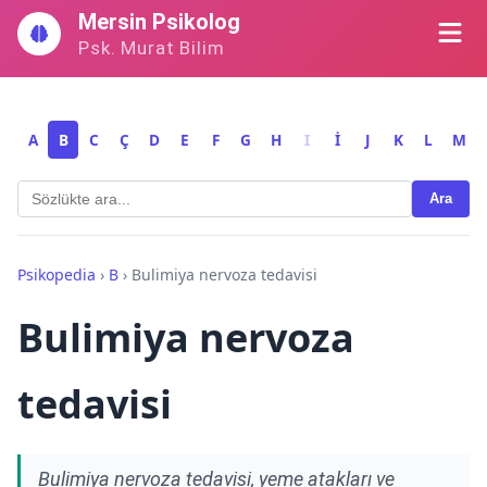
İçeriğe
Mersin Psikolog
geç
Psk. Murat Bilim
A
B
C
Ç
D
E
F
G
H
I
İ
J
K
L
M
Ara
Psikopedia
›
B
›
Bulimiya nervoza tedavisi
Bulimiya nervoza
tedavisi
Bulimiya nervoza tedavisi, yeme atakları ve