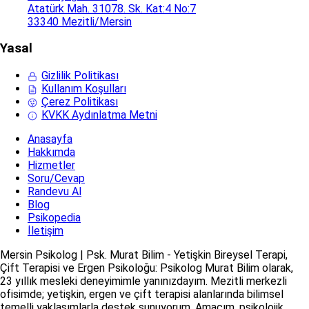
Atatürk Mah. 31078. Sk. Kat:4 No:7
33340 Mezitli/Mersin
Yasal
Gizlilik Politikası
Kullanım Koşulları
Çerez Politikası
KVKK Aydınlatma Metni
Anasayfa
Hakkımda
Hizmetler
Soru/Cevap
Randevu Al
Blog
Psikopedia
İletişim
Mersin Psikolog | Psk. Murat Bilim - Yetişkin Bireysel Terapi,
Çift Terapisi ve Ergen Psikoloğu: Psikolog Murat Bilim olarak,
23 yıllık mesleki deneyimimle yanınızdayım. Mezitli merkezli
ofisimde; yetişkin, ergen ve çift terapisi alanlarında bilimsel
temelli yaklaşımlarla destek sunuyorum. Amacım, psikolojik