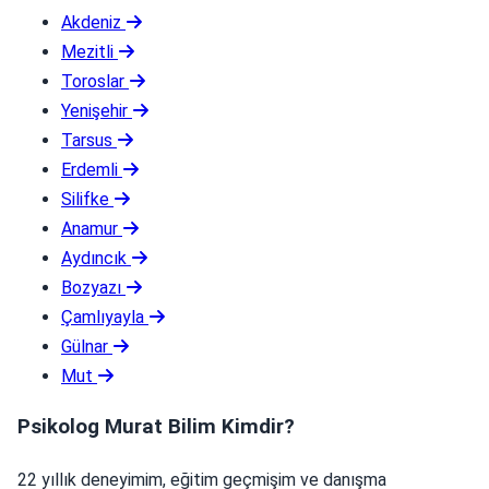
Akdeniz
Mezitli
Toroslar
Yenişehir
Tarsus
Erdemli
Silifke
Anamur
Aydıncık
Bozyazı
Çamlıyayla
Gülnar
Mut
Psikolog Murat Bilim Kimdir?
22 yıllık deneyimim, eğitim geçmişim ve danışma