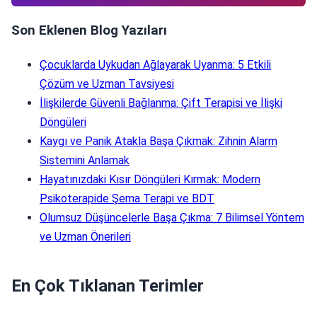
Son Eklenen Blog Yazıları
Çocuklarda Uykudan Ağlayarak Uyanma: 5 Etkili
Çözüm ve Uzman Tavsiyesi
İlişkilerde Güvenli Bağlanma: Çift Terapisi ve İlişki
Döngüleri
Kaygı ve Panik Atakla Başa Çıkmak: Zihnin Alarm
Sistemini Anlamak
Hayatınızdaki Kısır Döngüleri Kırmak: Modern
Psikoterapide Şema Terapi ve BDT
Olumsuz Düşüncelerle Başa Çıkma: 7 Bilimsel Yöntem
ve Uzman Önerileri
En Çok Tıklanan Terimler