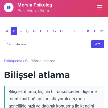
İçeriğe
Mersin Psikolog
geç
Psk. Murat Bilim
A
B
C
Ç
D
E
F
G
H
I
İ
J
K
L
M
Ara
Psikopedia
›
B
›
Bilişsel atlama
Bilişsel atlama
Bilişsel atlama, kişinin bir düşünceden diğerine
mantıksal bağlantıları atlayarak geçmesi,
genellikle hızlı ve dağınık konuşma ile kendini