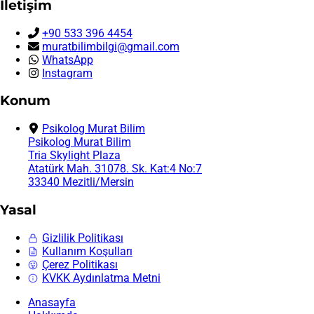
İletişim
+90 533 396 4454
muratbilimbilgi@gmail.com
WhatsApp
Instagram
Konum
Psikolog Murat Bilim
Psikolog Murat Bilim
Tria Skylight Plaza
Atatürk Mah. 31078. Sk. Kat:4 No:7
33340 Mezitli/Mersin
Yasal
Gizlilik Politikası
Kullanım Koşulları
Çerez Politikası
KVKK Aydınlatma Metni
Anasayfa