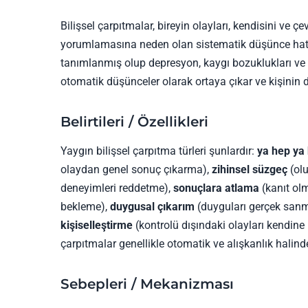
Bilişsel çarpıtmalar, bireyin olayları, kendisini ve ç
yorumlamasına neden olan sistematik düşünce hatal
tanımlanmış olup depresyon, kaygı bozuklukları ve di
otomatik düşünceler olarak ortaya çıkar ve kişinin d
Belirtileri / Özellikleri
Yaygın bilişsel çarpıtma türleri şunlardır:
ya hep ya
olaydan genel sonuç çıkarma),
zihinsel süzgeç
(ol
deneyimleri reddetme),
sonuçlara atlama
(kanıt o
bekleme),
duygusal çıkarım
(duyguları gerçek san
kişiselleştirme
(kontrolü dışındaki olayları kendin
çarpıtmalar genellikle otomatik ve alışkanlık halinde
Sebepleri / Mekanizması