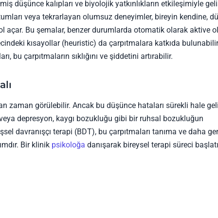
iş düşünce kalıpları ve biyolojik yatkınlıkların etkileşimiyle geliş
tumları veya tekrarlayan olumsuz deneyimler, bireyin kendine, 
l açar. Bu şemalar, benzer durumlarda otomatik olarak aktive ol
ürecindeki kısayollar (heuristic) da çarpıtmalara katkıda bulunabilir
, bu çarpıtmaların sıklığını ve şiddetini artırabilir.
alı
n zaman görülebilir. Ancak bu düşünce hataları sürekli hale gel
a veya depresyon, kaygı bozukluğu gibi bir ruhsal bozukluğun
lişsel davranışçı terapi (BDT), bu çarpıtmaları tanıma ve daha ge
mdır. Bir klinik
psikoloğa
danışarak bireysel terapi süreci başlatıl