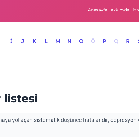
Anasayfa
Hakkımda
Hizm
I
İ
J
K
L
M
N
O
Ö
P
Q
R
 listesi
lamaya yol açan sistematik düşünce hatalarıdır; depresyon 