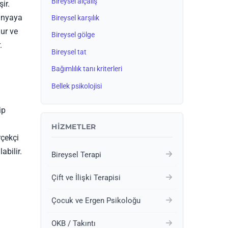
Bireysel alçalış
ir.
dünyaya
Bireysel karşılık
ur ve
Bireysel gölge
.
Bireysel tat
Bağımlılık tanı kriterleri
Bellek psikolojisi
ip
HIZMETLER
rçekçi
abilir.
Bireysel Terapi
Çift ve İlişki Terapisi
Çocuk ve Ergen Psikoloğu
OKB / Takıntı