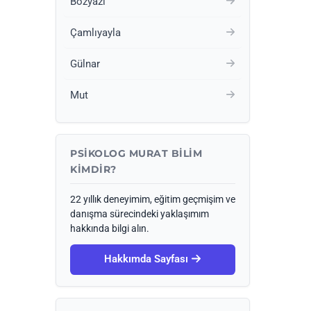
Bozyazı
Çamlıyayla
Gülnar
Mut
PSIKOLOG MURAT BILIM
KIMDIR?
22 yıllık deneyimim, eğitim geçmişim ve
danışma sürecindeki yaklaşımım
hakkında bilgi alın.
Hakkımda Sayfası