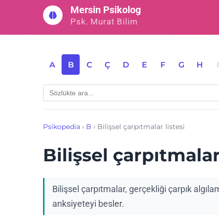
İçeriğe
Mersin Psikolog
geç
Psk. Murat Bilim
A
B
C
Ç
D
E
F
G
H
Psikopedia
›
B
›
Bilişsel çarpıtmalar listesi
Bilişsel çarpıtmalar
Bilişsel çarpıtmalar, gerçekliği çarpık algı
anksiyeteyi besler.