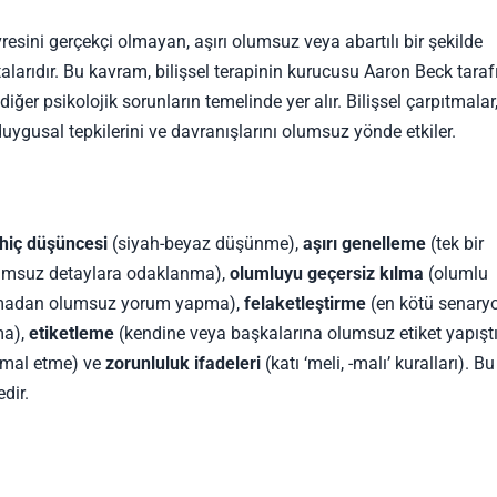
evresini gerçekçi olmayan, aşırı olumsuz veya abartılı bir şekilde
arıdır. Bu kavram, bilişsel terapinin kurucusu Aaron Beck tara
ğer psikolojik sorunların temelinde yer alır. Bilişsel çarpıtmalar
uygusal tepkilerini ve davranışlarını olumsuz yönde etkiler.
 hiç düşüncesi
(siyah-beyaz düşünme),
aşırı genelleme
(tek bir
umsuz detaylara odaklanma),
olumluyu geçersiz kılma
(olumlu
lmadan olumsuz yorum yapma),
felaketleştirme
(en kötü senary
ma),
etiketleme
(kendine veya başkalarına olumsuz etiket yapışt
e mal etme) ve
zorunluluk ifadeleri
(katı ‘meli, -malı’ kuralları). Bu
dir.