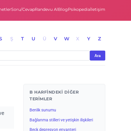
etler
Soru/Cevap
Randevu Al
Blog
Psikopedia
İletişim
S
Ş
T
U
Ü
V
W
X
Y
Z
Ara
B HARFINDEKI DIĞER
TERIMLER
Benlik sunumu
ve
Bağlanma stilleri ve yetişkin ilişkileri
Beck depresyon envanteri