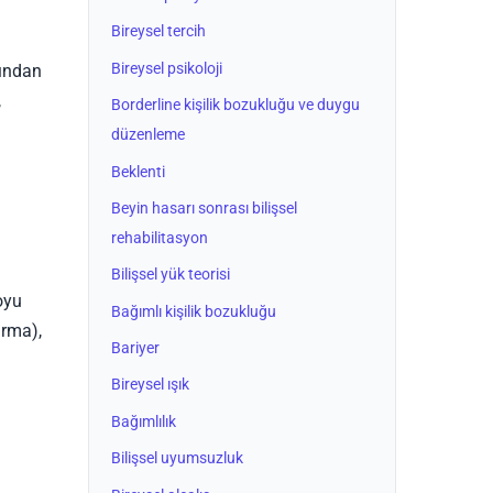
Bireysel tercih
Bireysel psikoloji
fından
,
Borderline kişilik bozukluğu ve duygu
düzenleme
Beklenti
Beyin hasarı sonrası bilişsel
rehabilitasyon
Bilişsel yük teorisi
oyu
Bağımlı kişilik bozukluğu
ırma),
Bariyer
Bireysel ışık
Bağımlılık
Bilişsel uyumsuzluk