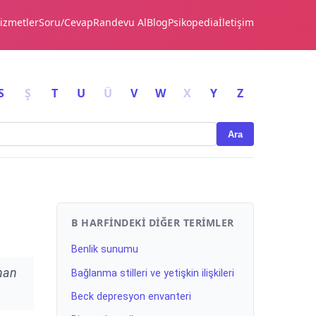
izmetler
Soru/Cevap
Randevu Al
Blog
Psikopedia
İletişim
S
Ş
T
U
Ü
V
W
X
Y
Z
Ara
B HARFINDEKI DIĞER TERIMLER
Benlik sunumu
anan
Bağlanma stilleri ve yetişkin ilişkileri
Beck depresyon envanteri