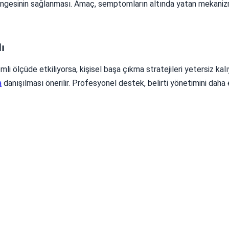
dengesinin sağlanması. Amaç, semptomların altında yatan mekaniz
ı
nemli ölçüde etkiliyorsa, kişisel başa çıkma stratejileri yetersiz kal
a
danışılması önerilir. Profesyonel destek, belirti yönetimini daha e