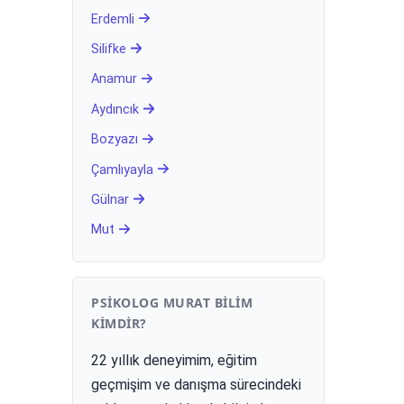
Erdemli
Silifke
Anamur
Aydıncık
Bozyazı
Çamlıyayla
Gülnar
Mut
PSIKOLOG MURAT BILIM
KIMDIR?
22 yıllık deneyimim, eğitim
geçmişim ve danışma sürecindeki