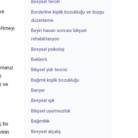
Bireysel tercih
 ve
Borderline kişilik bozukluğu ve duygu
düzenleme
eltmeyi
Beyin hasarı sonrası bilişsel
rehabilitasyon
Bireysel psikoloji
Beklenti
e maruz
Bilişsel yük teorisi
n
Bağımlı kişilik bozukluğu
k ve
Bariyer
Bireysel ışık
Bilişsel uyumsuzluk
Bağımlılık
, bu
Bireysel alçalış
rinin