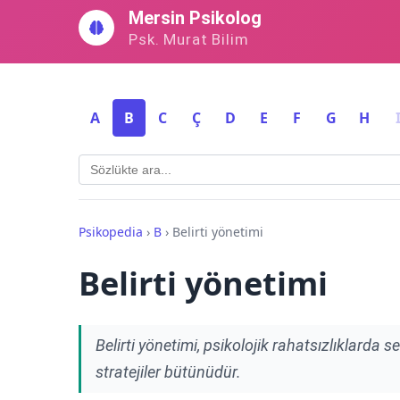
İçeriğe
Mersin Psikolog
geç
Psk. Murat Bilim
A
B
C
Ç
D
E
F
G
H
Psikopedia
›
B
›
Belirti yönetimi
Belirti yönetimi
Belirti yönetimi, psikolojik rahatsızlıklarda
stratejiler bütünüdür.