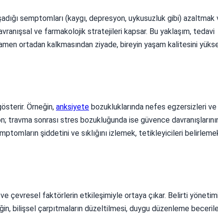
 yaşadığı semptomları (kaygı, depresyon, uykusuzluk gibi) azaltmak
 davranışsal ve farmakolojik stratejileri kapsar. Bu yaklaşım, tedavi
mamen ortadan kalkmasından ziyade, bireyin yaşam kalitesini yüks
gösterir. Örneğin,
anksiyete
bozukluklarında nefes egzersizleri v
on; travma sonrası stres bozukluğunda ise güvence davranışlarını
emptomların şiddetini ve sıklığını izlemek, tetikleyicileri belirleme
 ve çevresel faktörlerin etkileşimiyle ortaya çıkar. Belirti yönetimi
eğin, bilişsel çarpıtmaların düzeltilmesi, duygu düzenleme becerile