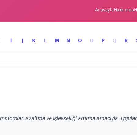
Anasayfa
Hakkımda
H
I
İ
J
K
L
M
N
O
Ö
P
Q
R
 semptomları azaltma ve işlevselliği artırma amacıyla uygul