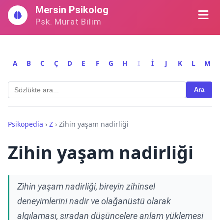
İçeriğe
Mersin Psikolog
geç
Psk. Murat Bilim
A
B
C
Ç
D
E
F
G
H
I
İ
J
K
L
M
Ara
Psikopedia
›
Z
›
Zihin yaşam nadirliği
Zihin yaşam nadirliği
Zihin yaşam nadirliği, bireyin zihinsel
deneyimlerini nadir ve olağanüstü olarak
algılaması, sıradan düşüncelere anlam yüklemesi