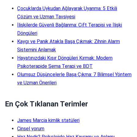
Çocuklarda Uykudan Ağlayarak Uyanma: 5 Etkili
Çözüm ve Uzman Tavsiyesi
İlişkilerde Güvenli Bağlanma: Çift Terapisi ve İlişki
Döngüleri
Kaygı ve Panik Atakla Başa Çıkmak: Zihnin Alarm
Sistemini Anlamak
Hayatınızdaki Kısır Döngüleri Kırmak: Modern
Psikoterapide Şema Terapi ve BDT
Olumsuz Düşüncelerle Başa Çıkma: 7 Bilimsel Yöntem
ve Uzman Önerileri
En Çok Tıklanan Terimler
James Marcia kimlik statüleri
Cinsel yorum
Haz Nedir? Psikolojide Haz Kavramı ve Anlamı