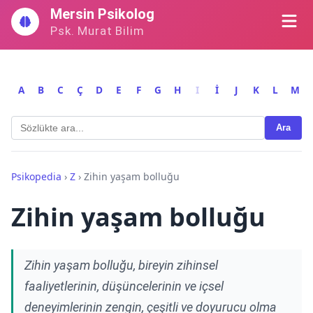
İçeriğe
Mersin Psikolog
geç
Psk. Murat Bilim
A
B
C
Ç
D
E
F
G
H
I
İ
J
K
L
M
Ara
Psikopedia
›
Z
›
Zihin yaşam bolluğu
Zihin yaşam bolluğu
Zihin yaşam bolluğu, bireyin zihinsel
faaliyetlerinin, düşüncelerinin ve içsel
deneyimlerinin zengin, çeşitli ve doyurucu olma