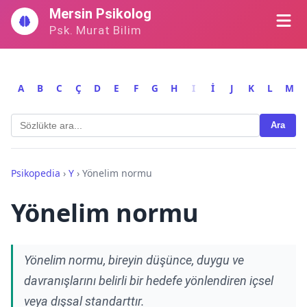
İçeriğe
Mersin Psikolog
geç
Psk. Murat Bilim
A
B
C
Ç
D
E
F
G
H
I
İ
J
K
L
M
Ara
Psikopedia
›
Y
›
Yönelim normu
Yönelim normu
Yönelim normu, bireyin düşünce, duygu ve
davranışlarını belirli bir hedefe yönlendiren içsel
veya dışsal standarttır.