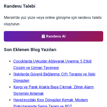
Randevu Talebi
Mersin'de yüz yüze veya online görüşme için randevu talebi
oluşturun.
Randevu Al
Son Eklenen Blog Yazıları
Çocuklarda Uykudan Ağlayarak Uyanma: 5 Etkili
Çözüm ve Uzman Tavsiyesi
İlişkilerde Güvenli Bağlanma: Çift Terapisi ve İlişki
Döngüleri
Kaygı ve Panik Atakla Başa Çıkmak: Zihnin Alarm
Sistemini Anlamak
Hayatınızdaki Kısır Döngüleri Kırmak: Modern
Psikoterapide Şema Terapi ve BDT