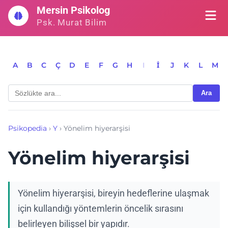
İçeriğe
Mersin Psikolog
geç
Psk. Murat Bilim
A
B
C
Ç
D
E
F
G
H
I
İ
J
K
L
M
Ara
Psikopedia
›
Y
›
Yönelim hiyerarşisi
Yönelim hiyerarşisi
Yönelim hiyerarşisi, bireyin hedeflerine ulaşmak
için kullandığı yöntemlerin öncelik sırasını
belirleyen bilişsel bir yapıdır.