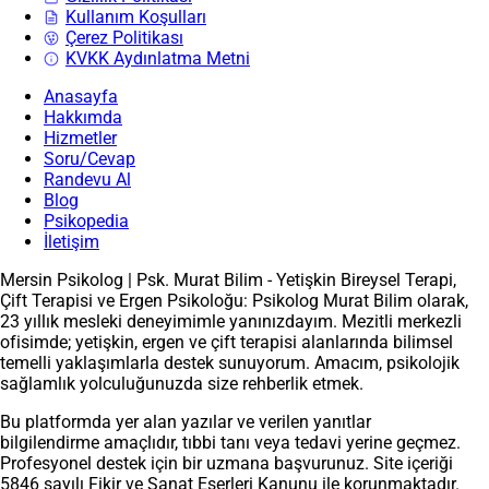
Kullanım Koşulları
Çerez Politikası
KVKK Aydınlatma Metni
Anasayfa
Hakkımda
Hizmetler
Soru/Cevap
Randevu Al
Blog
Psikopedia
İletişim
Mersin Psikolog | Psk. Murat Bilim - Yetişkin Bireysel Terapi,
Çift Terapisi ve Ergen Psikoloğu: Psikolog Murat Bilim olarak,
23 yıllık mesleki deneyimimle yanınızdayım. Mezitli merkezli
ofisimde; yetişkin, ergen ve çift terapisi alanlarında bilimsel
temelli yaklaşımlarla destek sunuyorum. Amacım, psikolojik
sağlamlık yolculuğunuzda size rehberlik etmek.
Bu platformda yer alan yazılar ve verilen yanıtlar
bilgilendirme amaçlıdır, tıbbi tanı veya tedavi yerine geçmez.
Profesyonel destek için bir uzmana başvurunuz. Site içeriği
5846 sayılı Fikir ve Sanat Eserleri Kanunu ile korunmaktadır.