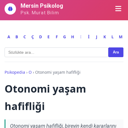
İçeriğe
Mersin Psikolog
geç
Psk. Murat Bilim
A
B
C
Ç
D
E
F
G
H
I
İ
J
K
L
M
Ara
Psikopedia
›
O
›
Otonomi yaşam hafifliği
Otonomi yaşam
hafifliği
Otonomi yaşam hafifliği, bireyin kendi kararlarını