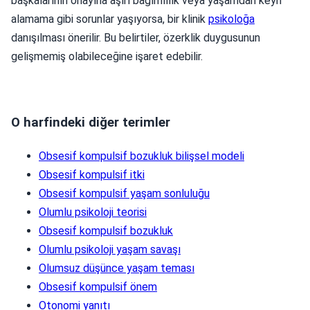
başkalarının onayına aşırı bağımlılık veya yaşamdan keyif
alamama gibi sorunlar yaşıyorsa, bir klinik
psikoloğa
danışılması önerilir. Bu belirtiler, özerklik duygusunun
gelişmemiş olabileceğine işaret edebilir.
O harfindeki diğer terimler
Obsesif kompulsif bozukluk bilişsel modeli
Obsesif kompulsif itki
Obsesif kompulsif yaşam sonluluğu
Olumlu psikoloji teorisi
Obsesif kompulsif bozukluk
Olumlu psikoloji yaşam savaşı
Olumsuz düşünce yaşam teması
Obsesif kompulsif önem
Otonomi yanıtı