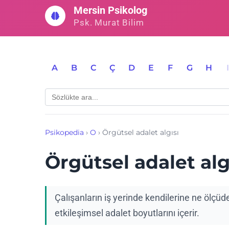
İçeriğe
Mersin Psikolog
geç
Psk. Murat Bilim
A
B
C
Ç
D
E
F
G
H
Psikopedia
›
O
›
Örgütsel adalet algısı
Örgütsel adalet alg
Çalışanların iş yerinde kendilerine ne ölçüde 
etkileşimsel adalet boyutlarını içerir.