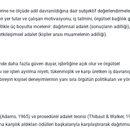
lerine ne ölçüde adil davranıldığına dair subjektif değerlendirmele
r yer tutar ve çalışan motivasyonu, iş tatmini, örgütsel bağlılık g
ellikle üç boyutta incelenir: dağıtımsal adalet (sonuçların adilliği),
etkileşimsel adalet (kişiler arası muamelenin adilliği).
inde daha fazla güven duyar, işbirliğine açık olur ve örgütsel
 ise işten ayrılma niyeti, tükenmişlik ve karşı üretken iş davranış
bireyin kişisel deneyimlerinin yanı sıra örgütün politikaları ve yön
i (Adams, 1965) ve prosedürel adalet teorisi (Thibaut & Walker, 1
na karşılık aldıkları ödülleri başkalarıyla karşılaştırarak dağıtıms