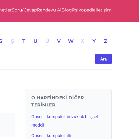
etler
Soru/Cevap
Randevu Al
Blog
Psikopedia
İletişim
S
Ş
T
U
Ü
V
W
X
Y
Z
Ara
O HARFINDEKI DIĞER
TERIMLER
Obsesif kompulsif bozukluk bilişsel
e
modeli
Obsesif kompulsif itki