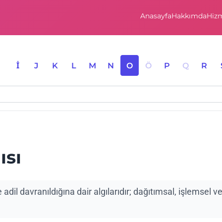
Anasayfa
Hakkımda
Hizm
I
İ
J
K
L
M
N
O
Ö
P
Q
R
ısı
adil davranıldığına dair algılarıdır; dağıtımsal, işlemsel v