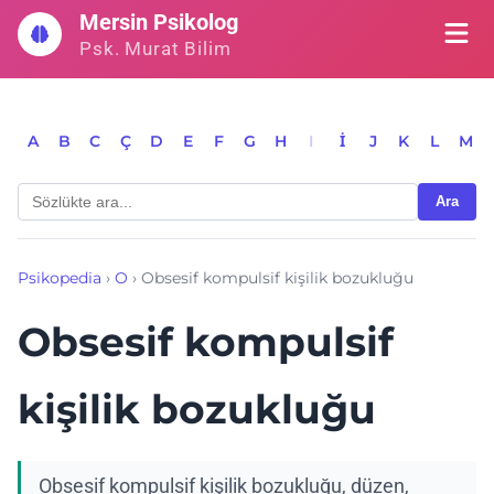
İçeriğe
Mersin Psikolog
geç
Psk. Murat Bilim
A
B
C
Ç
D
E
F
G
H
I
İ
J
K
L
M
Ara
Psikopedia
›
O
›
Obsesif kompulsif kişilik bozukluğu
Obsesif kompulsif
kişilik bozukluğu
Obsesif kompulsif kişilik bozukluğu, düzen,