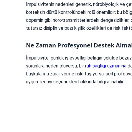
İmpulsivitenin nedenleri genetik, nörobiyolojik ve çe
korteksin dürtü kontrolündeki rolü önemlidir; bu bölge
dopamin gibi nörotransmitterlerdeki dengesizlikler, dür
tutarsız disiplin ve bazı kişilik özellikleri de risk faktö
Ne Zaman Profesyonel Destek Almal
İmpulsivite, günlük işlevselliği belirgin şekilde bozu
sorunlara neden oluyorsa, bir
ruh sağlığı uzmanına
da
başkalarına zarar verme riski taşıyorsa, acil profesy
uygun tedavi seçenekleri hakkında bilgi alınabilir.