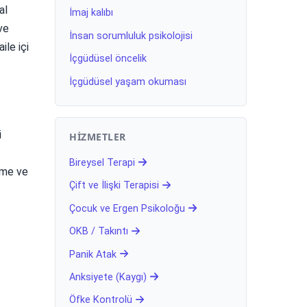
al
İmaj kalıbı
ve
İnsan sorumluluk psikolojisi
ile içi
İçgüdüsel öncelik
İçgüdüsel yaşam okuması
i
HIZMETLER
Bireysel Terapi
irme ve
Çift ve İlişki Terapisi
Çocuk ve Ergen Psikoloğu
OKB / Takıntı
Panik Atak
Anksiyete (Kaygı)
Öfke Kontrolü