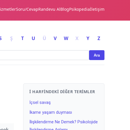
izmetler
Soru/Cevap
Randevu Al
Blog
Psikopedia
İletişim
S
Ş
T
U
Ü
V
W
X
Y
Z
Ara
İ HARFINDEKI DIĞER TERIMLER
İçsel savaş
İkame yaşam duyması
İlişkilendirme Ne Demek? Psikolojide
ecek
İlişkilendirme Anlamı