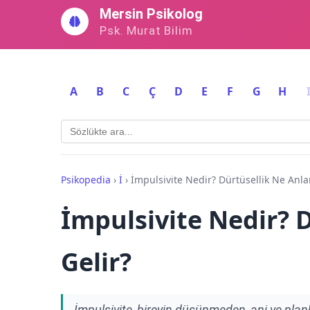
İçeriğe
Mersin Psikolog
geç
Psk. Murat Bilim
A
B
C
Ç
D
E
F
G
H
Psikopedia
›
İ
›
İmpulsivite Nedir? Dürtüsellik Ne Anla
İmpulsivite Nedir? 
Gelir?
İmpulsivite, bireyin düşünmeden, ani ve pla