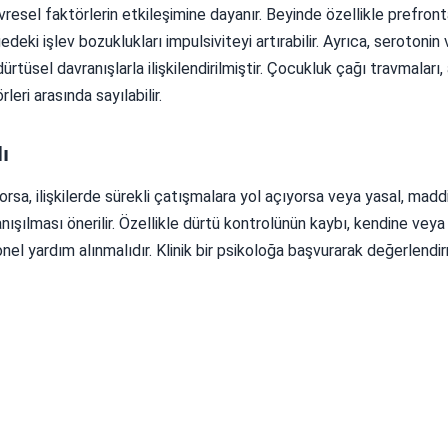
vresel faktörlerin etkileşimine dayanır. Beyinde özellikle prefront
deki işlev bozuklukları impulsiviteyi artırabilir. Ayrıca, serotonin 
tüsel davranışlarla ilişkilendirilmiştir. Çocukluk çağı travmaları, a
rleri arasında sayılabilir.
ı
yorsa, ilişkilerde sürekli çatışmalara yol açıyorsa veya yasal, madd
nışılması önerilir. Özellikle dürtü kontrolünün kaybı, kendine veya
onel yardım alınmalıdır. Klinik bir psikoloğa başvurarak değerlend