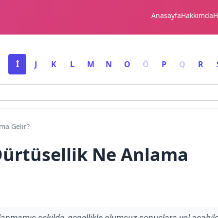
Anasayfa
Hakkımda
H
I
İ
J
K
L
M
N
O
Ö
P
Q
R
ma Gelir?
Dürtüsellik Ne Anlama
nlanmamış şekilde, genellikle olumsuz sonuçlara yol açabil