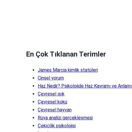
En Çok Tıklanan Terimler
James Marcia kimlik statüleri
Cinsel yorum
Haz Nedir? Psikolojide Haz Kavramı ve Anlamı
Çevresel ışık
Çevresel koku
Çevresel hayvan
Rüya analizi gerçekleşmesi
Çekicilik psikolojisi