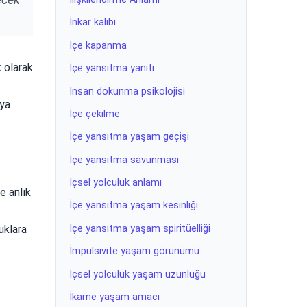
İnkar kalıbı
İçe kapanma
k olarak
İçe yansıtma yanıtı
İnsan dokunma psikolojisi
eya
İçe çekilme
İçe yansıtma yaşam geçişi
İçe yansıtma savunması
İçsel yolculuk anlamı
e anlık
İçe yansıtma yaşam kesinliği
İçe yansıtma yaşam spiritüelliği
luklara
İmpulsivite yaşam görünümü
İçsel yolculuk yaşam uzunluğu
İkame yaşam amacı