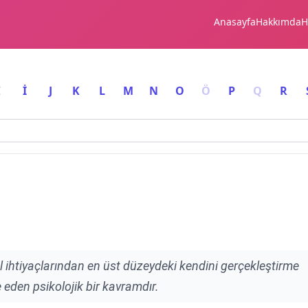
Anasayfa
Hakkımda
H
I
İ
J
K
L
M
N
O
Ö
P
Q
R
el ihtiyaçlarından en üst düzeydeki kendini gerçekleştirme
e eden psikolojik bir kavramdır.