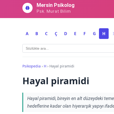
İçeriğe
Mersin Psikolog
geç
Psk. Murat Bilim
A
B
C
Ç
D
E
F
G
H
Psikopedia
›
H
›
Hayal piramidi
Hayal piramidi
Hayal piramidi, bireyin en alt düzeydeki tem
hedeflerine kadar olan hiyerarşik yapıyı ifad