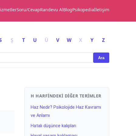
izmetler
Soru/Cevap
Randevu Al
Blog
Psikopedia
İletişim
S
Ş
T
U
Ü
V
W
X
Y
Z
Ara
H HARFINDEKI DIĞER TERIMLER
Haz Nedir? Psikolojide Haz Kavramı
ve Anlamı
Hatalı düşünce kalıpları
Hayal yaşam koklaması