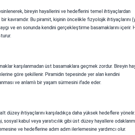
sinlenerek, bireyin hayallerini ve hedeflerini temel ihtiyaçlardan
r kavramdır. Bu piramit, kişinin öncelikle fizyolojik ihtiyaçlarını 
 saygı ve en sonunda kendini gerçekleştirme basamaklarını içerir. 
turur.
asamaklar karşılanmadan üst basamaklara geçmek zordur. Bireyin haya
lerine göre şekillenir. Piramidin tepesinde yer alan kendini
lanması ve anlamlı bir yaşam sürmesini ifade eder.
 alt düzey ihtiyaçlarını karşıladıkça daha yüksek hedeflere yönelir.
şi, sosyal kabul veya yaratıcılık gibi üst düzey hayallere odaklan
irlemesine ve hedeflerine adım adım ilerlemesine yardımcı olur.