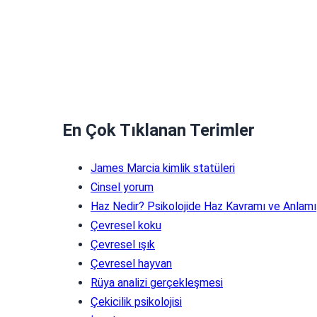
En Çok Tıklanan Terimler
James Marcia kimlik statüleri
Cinsel yorum
Haz Nedir? Psikolojide Haz Kavramı ve Anlamı
Çevresel koku
Çevresel ışık
Çevresel hayvan
Rüya analizi gerçekleşmesi
Çekicilik psikolojisi