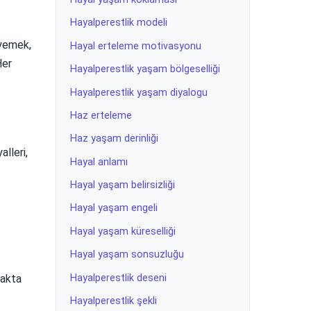
Hayalperestlik modeli
(yemek,
Hayal erteleme motivasyonu
Her
Hayalperestlik yaşam bölgeselliği
Hayalperestlik yaşam diyalogu
Haz erteleme
Haz yaşam derinliği
lleri,
Hayal anlamı
Hayal yaşam belirsizliği
Hayal yaşam engeli
Hayal yaşam küreselliği
Hayal yaşam sonsuzluğu
Hayalperestlik deseni
makta
Hayalperestlik şekli