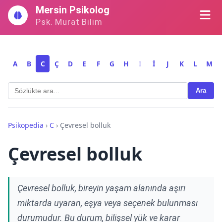
İçeriğe
Mersin Psikolog
geç
Psk. Murat Bilim
A
B
C
Ç
D
E
F
G
H
I
İ
J
K
L
M
Ara
Psikopedia
›
C
›
Çevresel bolluk
Çevresel bolluk
Çevresel bolluk, bireyin yaşam alanında aşırı
miktarda uyaran, eşya veya seçenek bulunması
durumudur. Bu durum, bilişsel yük ve karar