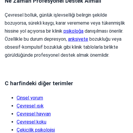
Ne Zaman Profesyonel Destek Almalı
Çevresel bolluk, günlük işlevselliği belirgin şekilde
bozuyorsa, sürekli kaygı, karar verememe veya tükenmişlik
hissine yol açıyorsa bir klinik
psikoloğa
danışılması önerilir.
Özellikle bu durum depresyon,
anksiyete
bozukluğu veya
obsesif-kompulsif bozukluk gibi klinik tablolarla birlikte
görüldüğünde profesyonel destek almak önemlidir.
C harfindeki diğer terimler
Cinsel yorum
Çevresel ışık
Çevresel hayvan
Çevresel koku
Çekicilik psikolojisi