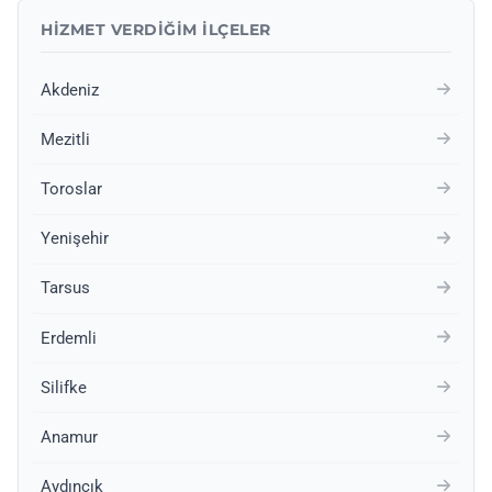
HIZMET VERDIĞIM İLÇELER
Akdeniz
Mezitli
Toroslar
Yenişehir
Tarsus
Erdemli
Silifke
Anamur
Aydıncık