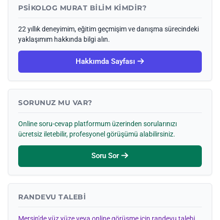
PSIKOLOG MURAT BILIM KIMDIR?
22 yıllık deneyimim, eğitim geçmişim ve danışma sürecindeki
yaklaşımım hakkında bilgi alın.
Hakkımda Sayfası
SORUNUZ MU VAR?
Online soru-cevap platformum üzerinden sorularınızı
ücretsiz iletebilir, profesyonel görüşümü alabilirsiniz.
Soru Sor
RANDEVU TALEBI
Mersin'de yüz yüze veya online görüşme için randevu talebi