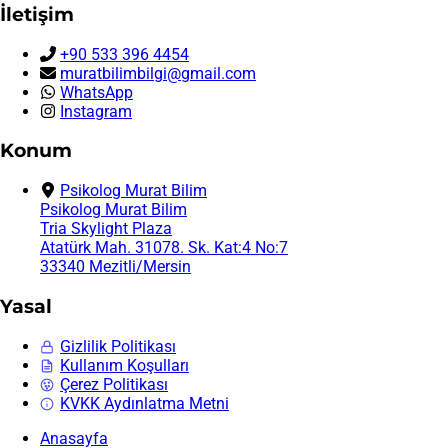
İletişim
+90 533 396 4454
muratbilimbilgi@gmail.com
WhatsApp
Instagram
Konum
Psikolog Murat Bilim
Psikolog Murat Bilim
Tria Skylight Plaza
Atatürk Mah. 31078. Sk. Kat:4 No:7
33340 Mezitli/Mersin
Yasal
Gizlilik Politikası
Kullanım Koşulları
Çerez Politikası
KVKK Aydınlatma Metni
Anasayfa