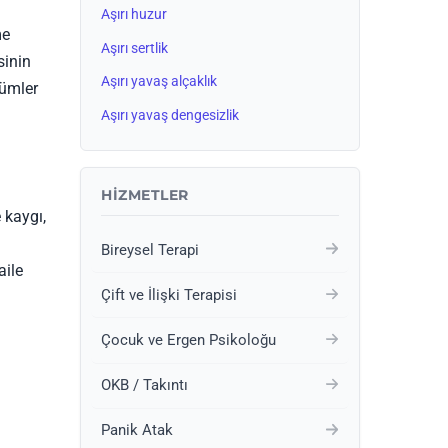
Aşırı huzur
me
Aşırı sertlik
sinin
Aşırı yavaş alçaklık
zümler
Aşırı yavaş dengesizlik
HIZMETLER
 kaygı,
Bireysel Terapi
aile
Çift ve İlişki Terapisi
Çocuk ve Ergen Psikoloğu
OKB / Takıntı
Panik Atak