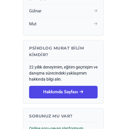
Gülnar
Mut
PSIKOLOG MURAT BILIM
KIMDIR?
22 yıllık deneyimim, eğitim geçmişim ve
danışma sürecindeki yaklaşımım
hakkında bilgi alın.
Hakkımda Sayfası
SORUNUZ MU VAR?
Online soru-cevap platformum