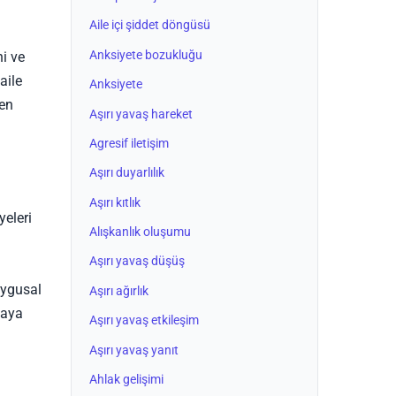
Aile içi şiddet döngüsü
Anksiyete bozukluğu
ni ve
aile
Anksiyete
ten
Aşırı yavaş hareket
Agresif iletişim
Aşırı duyarlılık
Aşırı kıtlık
yeleri
Alışkanlık oluşumu
Aşırı yavaş düşüş
ygusal
Aşırı ağırlık
maya
Aşırı yavaş etkileşim
Aşırı yavaş yanıt
Ahlak gelişimi