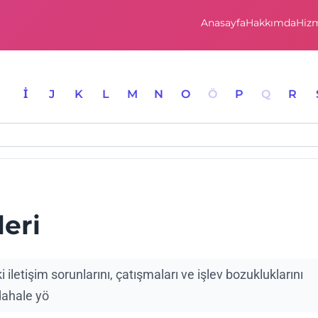
Anasayfa
Hakkımda
Hizm
I
İ
J
K
L
M
N
O
Ö
P
Q
R
leri
ki iletişim sorunlarını, çatışmaları ve işlev bozukluklarını
dahale yö