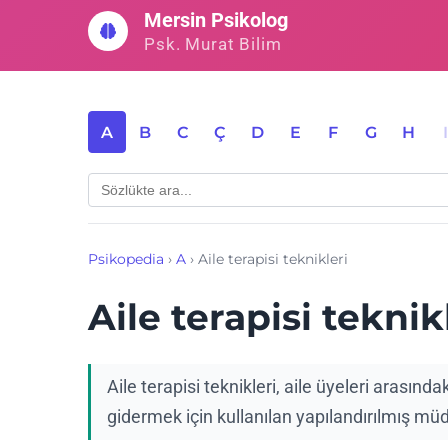
İçeriğe
Mersin Psikolog
geç
Psk. Murat Bilim
A
B
C
Ç
D
E
F
G
H
Psikopedia
›
A
›
Aile terapisi teknikleri
Aile terapisi teknik
Aile terapisi teknikleri, aile üyeleri arasında
gidermek için kullanılan yapılandırılmış mü