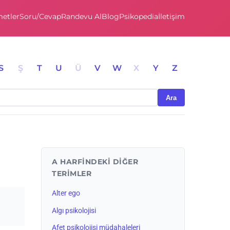
etler
Soru/Cevap
Randevu Al
Blog
Psikopedia
İletişim
S
Ş
T
U
Ü
V
W
X
Y
Z
Ara
A HARFINDEKI DIĞER
TERIMLER
Alter ego
Algı psikolojisi
Afet psikolojisi müdahaleleri