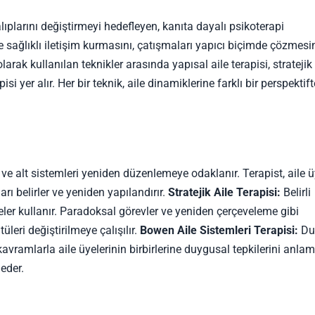
alıplarını değiştirmeyi hedefleyen, kanıta dayalı psikoterapi
iyle sağlıklı iletişim kurmasını, çatışmaları yapıcı biçimde çözmesi
ak kullanılan teknikler arasında yapısal aile terapisi, stratejik 
isi yer alır. Her bir teknik, aile dinamiklerine farklı bir perspektif
ar ve alt sistemleri yeniden düzenlemeye odaklanır. Terapist, aile ü
rı belirler ve yeniden yapılandırır.
Stratejik Aile Terapisi:
Belirli
eler kullanır. Paradoksal görevler ve yeniden çerçeveleme gibi
leri değiştirilmeye çalışılır.
Bowen Aile Sistemleri Terapisi:
Du
avramlarla aile üyelerinin birbirlerine duygusal tepkilerini anla
 eder.