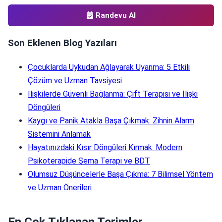
Randevu Al
Son Eklenen Blog Yazıları
Çocuklarda Uykudan Ağlayarak Uyanma: 5 Etkili
Çözüm ve Uzman Tavsiyesi
İlişkilerde Güvenli Bağlanma: Çift Terapisi ve İlişki
Döngüleri
Kaygı ve Panik Atakla Başa Çıkmak: Zihnin Alarm
Sistemini Anlamak
Hayatınızdaki Kısır Döngüleri Kırmak: Modern
Psikoterapide Şema Terapi ve BDT
Olumsuz Düşüncelerle Başa Çıkma: 7 Bilimsel Yöntem
ve Uzman Önerileri
En Çok Tıklanan Terimler