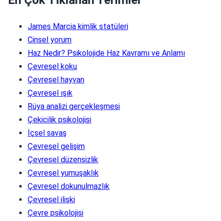
James Marcia kimlik statüleri
Cinsel yorum
Haz Nedir? Psikolojide Haz Kavramı ve Anlamı
Çevresel koku
Çevresel hayvan
Çevresel ışık
Rüya analizi gerçekleşmesi
Çekicilik psikolojisi
İçsel savaş
Çevresel gelişim
Çevresel düzensizlik
Çevresel yumuşaklık
Çevresel dokunulmazlık
Çevresel ilişki
Çevre psikolojisi