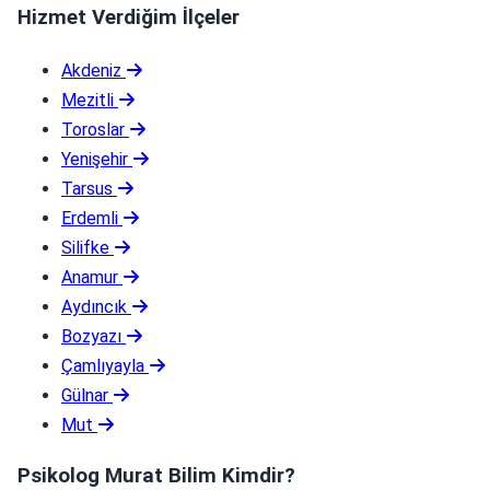
Hizmet Verdiğim İlçeler
Akdeniz
Mezitli
Toroslar
Yenişehir
Tarsus
Erdemli
Silifke
Anamur
Aydıncık
Bozyazı
Çamlıyayla
Gülnar
Mut
Psikolog Murat Bilim Kimdir?