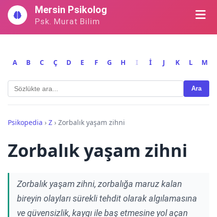
İçeriğe
Mersin Psikolog
geç
Psk. Murat Bilim
A
B
C
Ç
D
E
F
G
H
I
İ
J
K
L
M
Ara
Psikopedia
›
Z
›
Zorbalık yaşam zihni
Zorbalık yaşam zihni
Zorbalık yaşam zihni, zorbalığa maruz kalan
bireyin olayları sürekli tehdit olarak algılamasına
ve güvensizlik, kaygı ile baş etmesine yol açan