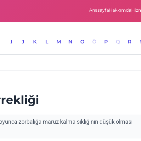
Anasayfa
Hakkımda
Hizm
I
İ
J
K
L
M
N
O
Ö
P
Q
R
rekliği
boyunca zorbalığa maruz kalma sıklığının düşük olması