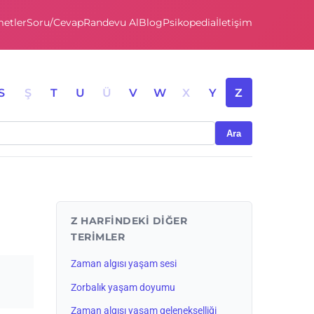
etler
Soru/Cevap
Randevu Al
Blog
Psikopedia
İletişim
S
Ş
T
U
Ü
V
W
X
Y
Z
Ara
Z HARFINDEKI DIĞER
TERIMLER
Zaman algısı yaşam sesi
Zorbalık yaşam doyumu
Zaman algısı yaşam gelenekselliği