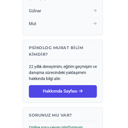
Gülnar
Mut
PSIKOLOG MURAT BILIM
KIMDIR?
22 yıllık deneyimim, eğitim geçmişim ve
danışma sürecindeki yaklaşımım
hakkında bilgi alın.
Hakkımda Sayfası
SORUNUZ MU VAR?
Online soru-cevap platformum