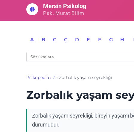
İçeriğe
Mersin Psikolog
geç
Psk. Murat Bilim
A
B
C
Ç
D
E
F
G
H
Psikopedia
›
Z
›
Zorbalık yaşam seyrekliği
Zorbalık yaşam sey
Zorbalık yaşam seyrekliği, bireyin yaşamı 
durumudur.